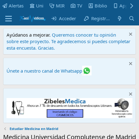
Alertas
Uni
MIR
TV
Biblio
Apps
Acceder
Registrarse
Ayúdanos a mejorar.
Queremos conocer tu opinión
sobre este proyecto. Te agradecemos si puedes completar
esta encuesta. Gracias.
Únete a nuestro canal de Whatsapp
Estudiar Medicina en Madrid
Medicina Universidad Complutense de Madrid