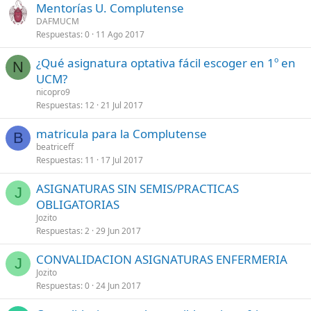
Mentorías U. Complutense
DAFMUCM
Respuestas
0
11 Ago 2017
¿Qué asignatura optativa fácil escoger en 1º en
N
UCM?
nicopro9
Respuestas
12
21 Jul 2017
matricula para la Complutense
B
beatriceff
Respuestas
11
17 Jul 2017
ASIGNATURAS SIN SEMIS/PRACTICAS
J
OBLIGATORIAS
Jozito
Respuestas
2
29 Jun 2017
CONVALIDACION ASIGNATURAS ENFERMERIA
J
Jozito
Respuestas
0
24 Jun 2017