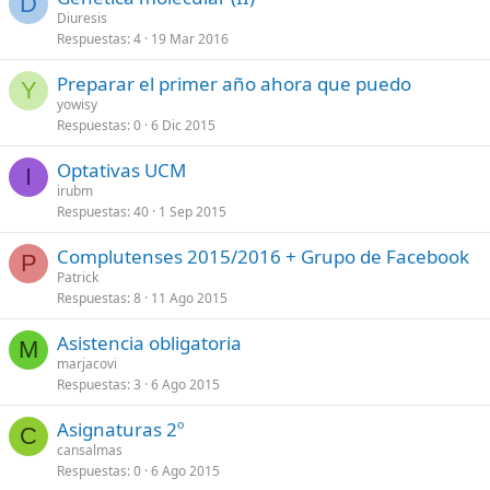
D
Diuresis
Respuestas
4
19 Mar 2016
Preparar el primer año ahora que puedo
Y
yowisy
Respuestas
0
6 Dic 2015
Optativas UCM
I
irubm
Respuestas
40
1 Sep 2015
Complutenses 2015/2016 + Grupo de Facebook
P
Patrick
Respuestas
8
11 Ago 2015
Asistencia obligatoria
M
marjacovi
Respuestas
3
6 Ago 2015
Asignaturas 2º
C
cansalmas
Respuestas
0
6 Ago 2015