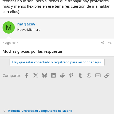
teóricas no lo son, pero si tienes que trabajar hay profesores
más y menos flexibles en ese tema (es cuestión de ir a hablar
con ellos).
marjacovi
M
Nuevo Miembro
6 Ago 2015
#4
Muchas gracias por las respuestas
Hay que estar conectado o registrado para responder aquí.
Facebook
X
Bluesky
LinkedIn
Reddit
Pinterest
Tumblr
WhatsApp
E-mail
En
Compartir:
Medicina Universidad Complutense de Madrid