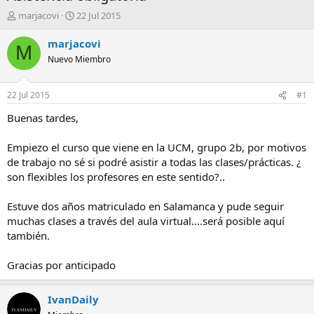
A
F
marjacovi
22 Jul 2015
u
e
t
c
marjacovi
M
o
h
Nuevo Miembro
r
a
d
e
22 Jul 2015
#1
i
n
Buenas tardes,
i
c
Empiezo el curso que viene en la UCM, grupo 2b, por motivos
i
de trabajo no sé si podré asistir a todas las clases/prácticas. ¿
o
son flexibles los profesores en este sentido?..
Estuve dos años matriculado en Salamanca y pude seguir
muchas clases a través del aula virtual....será posible aquí
también.
Gracias por anticipado
IvanDaily