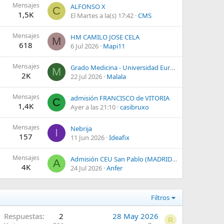
Mensajes
ALFONSO X
C
1,5K
El Martes a la(s) 17:42
CMS
Mensajes
HM CAMILO JOSE CELA
M
618
6 Jul 2026
Mapi11
Mensajes
Grado Medicina - Universidad Europea de Madrid (UEM)
M
2K
22 Jul 2026
Malala
Mensajes
admisión FRANCISCO de VITORIA
C
1,4K
Ayer a las 21:10
casibruxo
Mensajes
Nebrija
I
157
11 Jun 2026
Ideafix
Mensajes
Admisión CEU San Pablo (MADRID) 2026/2027
A
4K
24 Jul 2026
Anfer
Filtros
Respuestas
2
28 May 2026
R