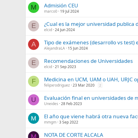
Admisión CEU
M
marco0
19 Jul 2024
¿Cual es la mejor universidad publica 
E
elcid
24 Jun 2024
Tipo de exámenes (desarrollo vs test)
A
AlejandraLA
15 Jun 2024
Recomendaciones de Universidades
E
elcid
21 Sep 2023
Medicina en UCM, UAM o UAH, URJC o
F
felipxrodriguez
23 Mar 2020
2
Evaluación final en universidades de 
U
Uneides
28 Feb 2023
El año que viene habrá otra nueva fa
mmgm
3 Sep 2022
NOTA DE CORTE ALCALA
M