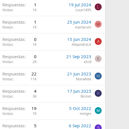
Respuestas
1
19 Jul 2024
L
Visitas
1K
Loun1495
Respuestas
1
25 Jun 2024
M
Visitas
1K
martacvm
Respuestas
0
15 Jun 2024
A
Visitas
1K
AlejandraLA
Respuestas
0
21 Sep 2023
E
Visitas
2K
elcid
Respuestas
22
21 Jun 2023
M
Visitas
11K
Marwhite
Respuestas
4
17 Jun 2023
R
Visitas
3K
Ricinm
Respuestas
19
5 Oct 2022
Visitas
7K
mmgm
Respuestas
5
6 Sep 2022
S