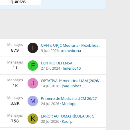
Mensajes
UAH o URJC Medicina - Flexibilidad para trabajar: horarios, asistencia y exámenes
I
879
9 Jun 2026
ioimedicina
Mensajes
CENTRO DEFENSA
F
11
27 Dic 2024
federico10
Mensajes
OPTATIVA 1º medicina UAM (2026/2027)
J
1K
14 Jul 2026
joaquinhdz_
Mensajes
Primero de Medicina UCM 26/27
M
3,8K
24 Jul 2026
Merlopg
Mensajes
ERROR AUTOMATRÍCULA URJC
K
758
28 Jul 2026
Kaulip