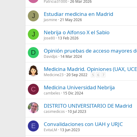
Patricia31000
26 Mar 2026
Estudiar medicina en Madrid
J
Jasmine
21 May 2026
Nebrija o Alfonso X el Sabio
J
Jose80
13 Feb 2026
Opinión pruebas de acceso mayores d
D
Davidps
14 Mar 2024
Medicina Madrid. Opiniones (UAX, UCE
Medicine23
20 Sep 2022
5
6
7
Medicina Universidad Nebrija
C
cambeles
15 Dic 2024
DISTRITO UNIVERSITARIO DE Madrid
casimedicos
10 Jul 2023
Convalidaciones con UAH y URJC
E
EvitaLM
13 Jun 2023