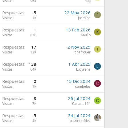
Visitas
964
Rpg
Respuestas
5
22 May 2026
J
Visitas
1K
Jasmine
Respuestas
1
13 Feb 2026
K
Visitas
878
Kaulip
Respuestas
17
2 Nov 2025
T
Visitas
12K
tinafrouer
Respuestas
138
1 Abr 2025
L
Visitas
64K
Lucyrene
Respuestas
0
15 Dic 2024
C
Visitas
1K
cambeles
Respuestas
8
26 Jul 2024
C
Visitas
7K
Canaria164
Respuestas
5
24 Jul 2024
Visitas
4K
patriciaafdez