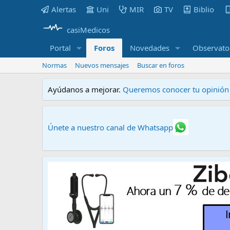
Alertas
Uni
MIR
TV
Biblio
casiMedicos
Portal
Foros
Novedades
Observato
Normas
Nuevos mensajes
Buscar en foros
Ayúdanos a mejorar.
Queremos conocer tu opinión s
Únete a nuestro canal de Whatsapp