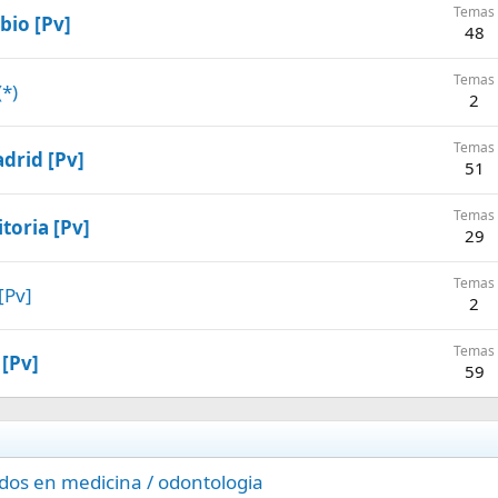
Temas
bio [Pv]
48
Temas
(*)
2
Temas
drid [Pv]
51
Temas
toria [Pv]
29
Temas
[Pv]
2
Temas
[Pv]
59
dos en medicina / odontologia