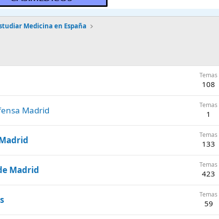
studiar Medicina en España
Temas
108
Temas
efensa Madrid
1
Temas
 Madrid
133
Temas
de Madrid
423
Temas
s
59