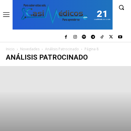
21
casiMedicos.com
Inicio
Novedades
Análisis Patrocinado
Página 8
ANÁLISIS PATROCINADO