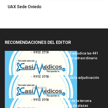
UAX Sede Oviedo
RECOMENDACIONES DEL EDITOR
FSE 2025-2026: Sanidad adjudica las 441
plazas del procedimiento extraordinario
tras...
06/08/2026
MIR 2026: análisis final de la adjudicación
de plazas y claves...
06/08/2026
MIR 2025-2026: análisis de la tercera
semana de adjudicación de plazas