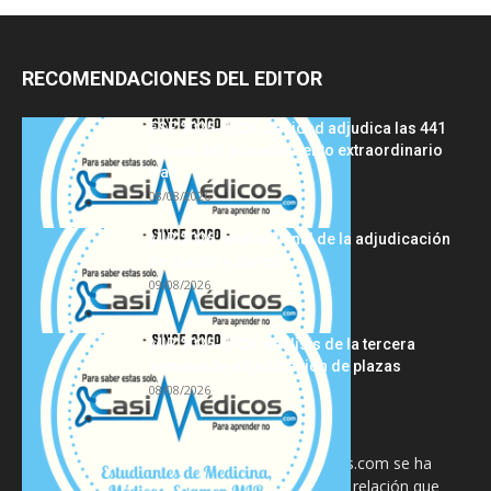
RECOMENDACIONES DEL EDITOR
FSE 2025-2026: Sanidad adjudica las 441
plazas del procedimiento extraordinario
tras...
08/08/2026
MIR 2026: análisis final de la adjudicación
de plazas y claves...
09/08/2026
MIR 2025-2026: análisis de la tercera
semana de adjudicación de plazas
08/08/2026
La información proporcionada en CasiMedicos.com se ha
diseñado para complementar, no substituir, la relación que