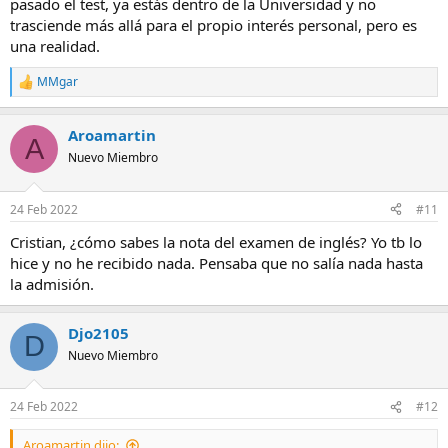
pasado el test, ya estás dentro de la Universidad y no
trasciende más allá para el propio interés personal, pero es
una realidad.
MMgar
R
e
a
Aroamartin
c
A
c
Nuevo Miembro
i
o
n
24 Feb 2022
#11
e
s
Cristian, ¿cómo sabes la nota del examen de inglés? Yo tb lo
:
hice y no he recibido nada. Pensaba que no salía nada hasta
la admisión.
Djo2105
D
Nuevo Miembro
24 Feb 2022
#12
Aroamartin dijo: