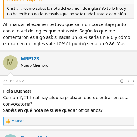
Cristian, ¿cómo sabes la nota del examen de inglés? Yo tb lo hice y
no he recibido nada. Pensaba que no salía nada hasta la admisión.
Al finalizar el examen te tuvo que salir un porcentaje junto
con el nivel de ingles que obtuviste. Según lo que me
comentaron es algo así: si sacas un 86% seria un 8.6 y cómo
el examen de ingles vale 10% (1 punto) seria un 0.86. Y así...
MRP123
M
Nuevo Miembro
25 Feb 2022
#13
Hola Buenas!
Con un 7,21 final hay alguna probabilidad de entrar en esta
convocatoria?
Sabéis en qué nota se suele quedar otros años?
MMgar
R
e
a