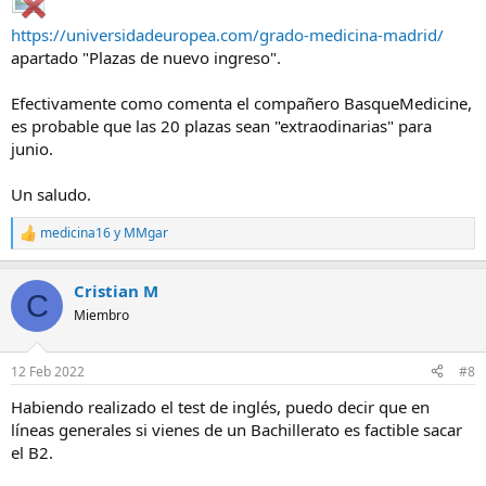
https://universidadeuropea.com/grado-medicina-madrid/
apartado "Plazas de nuevo ingreso".
Efectivamente como comenta el compañero BasqueMedicine,
es probable que las 20 plazas sean "extraodinarias" para
junio.
Un saludo.
medicina16
y
MMgar
R
e
a
Cristian M
c
C
c
Miembro
i
o
n
12 Feb 2022
#8
e
s
Habiendo realizado el test de inglés, puedo decir que en
:
líneas generales si vienes de un Bachillerato es factible sacar
el B2.