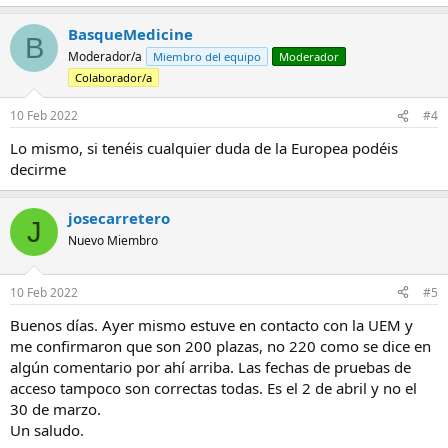
e
a
BasqueMedicine
c
B
c
Moderador/a
Miembro del equipo
Moderador
i
Colaborador/a
o
n
e
10 Feb 2022
#4
s
Lo mismo, si tenéis cualquier duda de la Europea podéis
:
decirme
josecarretero
J
Nuevo Miembro
10 Feb 2022
#5
Buenos días. Ayer mismo estuve en contacto con la UEM y
me confirmaron que son 200 plazas, no 220 como se dice en
algún comentario por ahí arriba. Las fechas de pruebas de
acceso tampoco son correctas todas. Es el 2 de abril y no el
30 de marzo.
Un saludo.