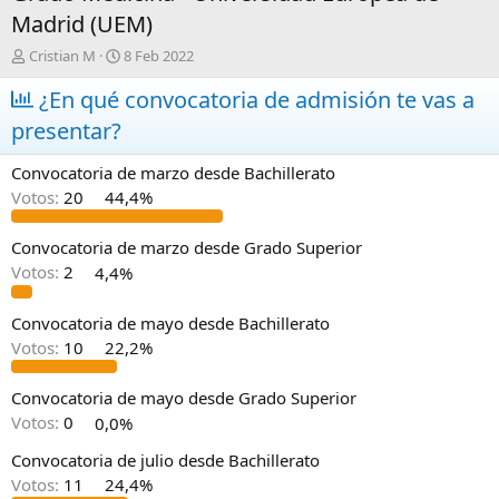
Madrid (UEM)
A
F
Cristian M
8 Feb 2022
u
e
t
¿En qué convocatoria de admisión te vas a
c
o
h
presentar?
r
a
d
Convocatoria de marzo desde Bachillerato
e
i
Votos:
20
44,4%
n
i
Convocatoria de marzo desde Grado Superior
c
Votos:
2
4,4%
i
o
Convocatoria de mayo desde Bachillerato
Votos:
10
22,2%
Convocatoria de mayo desde Grado Superior
Votos:
0
0,0%
Convocatoria de julio desde Bachillerato
Votos:
11
24,4%