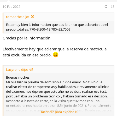
o
n
10 Feb 2022
#3
e
s
romaorbe dijo:
:
Esta muy bien la informacion que das lo unico que aclararia que el
precio total es: 770+3.200+18.780=22.750€
Gracias por la información.
Efectivamente hay que aclarar que la reserva de matrícula
está excluída en ese precio.
Lucyrene dijo:
Buenas noches,
Mi hija hizo la prueba de admisión el 12 de enero. No tuvo que
realizar el test de competencias y habilidades. Prevíamente al inicio
del examen, nos dijeron que este año no se iba a realizar ese test,
porque había un problema técnico y habían tomado esa decisión.
Respecto a la nota de corte, en la visita que tuvimos con una
orientadora, nos hablaron de un 8.5 ( junio de 2021). Personalmente
no conozco a nadie que haya entrado con 7 y pico. Puede ser, pero a
Hacer clic para expandir...
nosotros no nos dijeron eso. El año pasado, las personas que