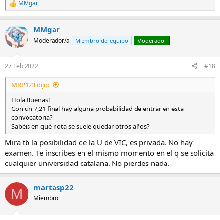
MMgar
R
e
a
MMgar
c
c
Moderador/a
Miembro del equipo
Moderador
i
o
n
27 Feb 2022
#18
e
s
MRP123 dijo:
:
Hola Buenas!
Con un 7,21 final hay alguna probabilidad de entrar en esta
convocatoria?
Sabéis en qué nota se suele quedar otros años?
Mira tb la posibilidad de la U de VIC, es privada. No hay
examen. Te inscribes en el mismo momento en el q se solicita
cualquier universidad catalana. No pierdes nada.
martasp22
M
Miembro