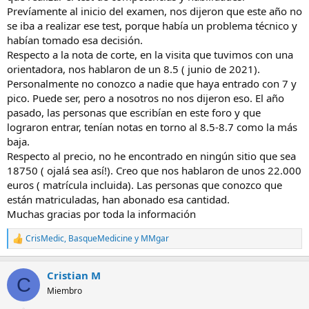
Prevíamente al inicio del examen, nos dijeron que este año no
se iba a realizar ese test, porque había un problema técnico y
habían tomado esa decisión.
Respecto a la nota de corte, en la visita que tuvimos con una
orientadora, nos hablaron de un 8.5 ( junio de 2021).
Personalmente no conozco a nadie que haya entrado con 7 y
pico. Puede ser, pero a nosotros no nos dijeron eso. El año
pasado, las personas que escribían en este foro y que
lograron entrar, tenían notas en torno al 8.5-8.7 como la más
baja.
Respecto al precio, no he encontrado en ningún sitio que sea
18750 ( ojalá sea así!). Creo que nos hablaron de unos 22.000
euros ( matrícula incluida). Las personas que conozco que
están matriculadas, han abonado esa cantidad.
Muchas gracias por toda la información
CrisMedic
,
BasqueMedicine
y
MMgar
R
e
a
Cristian M
c
C
c
Miembro
i