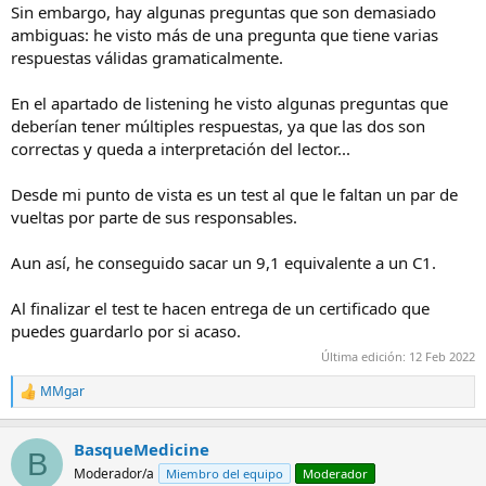
Sin embargo, hay algunas preguntas que son demasiado
ambiguas: he visto más de una pregunta que tiene varias
respuestas válidas gramaticalmente.
En el apartado de listening he visto algunas preguntas que
deberían tener múltiples respuestas, ya que las dos son
correctas y queda a interpretación del lector...
Desde mi punto de vista es un test al que le faltan un par de
vueltas por parte de sus responsables.
Aun así, he conseguido sacar un 9,1 equivalente a un C1.
Al finalizar el test te hacen entrega de un certificado que
puedes guardarlo por si acaso.
Última edición:
12 Feb 2022
MMgar
R
e
a
BasqueMedicine
c
B
c
Moderador/a
Miembro del equipo
Moderador
i