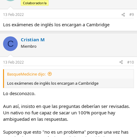
Colaborador/a
o
n
e
13 Feb 2022
#9
s
Los exámenes de inglés los encargan a Cambridge
:
Cristian M
C
Miembro
13 Feb 2022
#10
BasqueMedicine dijo:
Los exámenes de inglés los encargan a Cambridge
Lo desconozco.
Aun así, insisto en que las preguntas deberían ser revisadas.
Un nativo no fue capaz de sacar un 100% porque hay
ambiguedad en las respuestas.
Supongo que esto "no es un problema" porque una vez has