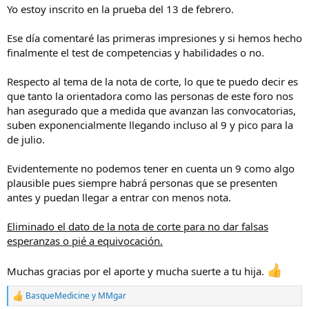
escribían en este foro y que lograron entrar, tenían notas en torno
Yo estoy inscrito en la prueba del 13 de febrero.
al 8.5-8.7 como la más baja.
Respecto al precio, no he encontrado en ningún sitio que sea 18750
Ese día comentaré las primeras impresiones y si hemos hecho
( ojalá sea así!). Creo que nos hablaron de unos 22.000 euros (
finalmente el test de competencias y habilidades o no.
matrícula incluida). Las personas que conozco que están
matriculadas, han abonado esa cantidad.
Respecto al tema de la nota de corte, lo que te puedo decir es
Muchas gracias por toda la información
que tanto la orientadora como las personas de este foro nos
han asegurado que a medida que avanzan las convocatorias,
suben exponencialmente llegando incluso al 9 y pico para la
de julio.
Evidentemente no podemos tener en cuenta un 9 como algo
plausible pues siempre habrá personas que se presenten
antes y puedan llegar a entrar con menos nota.
Eliminado el dato de la nota de corte para no dar falsas
esperanzas o pié a equivocación.
Muchas gracias por el aporte y mucha suerte a tu hija.
BasqueMedicine
y
MMgar
R