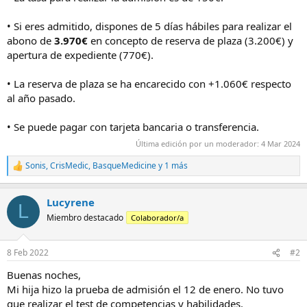
• Si eres admitido, dispones de 5 días hábiles para realizar el
abono de
3.970€
en concepto de reserva de plaza (3.200€) y
apertura de expediente (770€).
• La reserva de plaza se ha encarecido con +1.060€ respecto
al año pasado.
• Se puede pagar con tarjeta bancaria o transferencia.
Última edición por un moderador:
4 Mar 2024
Sonis
,
CrisMedic
,
BasqueMedicine
y 1 más
R
e
a
Lucyrene
c
L
c
Miembro destacado
Colaborador/a
i
o
n
8 Feb 2022
#2
e
s
Buenas noches,
:
Mi hija hizo la prueba de admisión el 12 de enero. No tuvo
que realizar el test de competencias y habilidades.