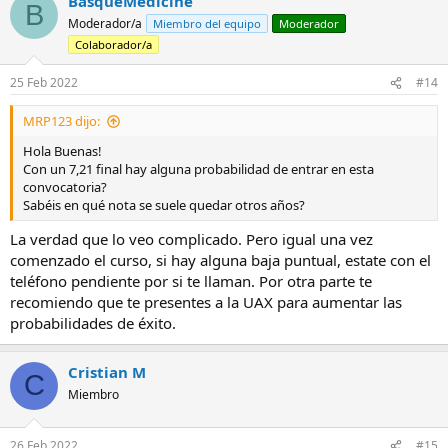
BasqueMedicine
c
B
c
Moderador/a
Miembro del equipo
Moderador
i
Colaborador/a
o
n
e
25 Feb 2022
#14
s
:
MRP123 dijo:
Hola Buenas!
Con un 7,21 final hay alguna probabilidad de entrar en esta
convocatoria?
Sabéis en qué nota se suele quedar otros años?
La verdad que lo veo complicado. Pero igual una vez
comenzado el curso, si hay alguna baja puntual, estate con el
teléfono pendiente por si te llaman. Por otra parte te
recomiendo que te presentes a la UAX para aumentar las
probabilidades de éxito.
Cristian M
C
Miembro
26 Feb 2022
#15