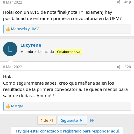
8 Mar 2022
#19
Hola! con un 8,15 de nota final(nota 1º+examen) hay
posibilidad de entrar en primera convocatoria en la UEM?
Marusela
y
HMV
R
e
a
Lucyrene
c
L
c
Miembro destacado
Colaborador/a
i
o
n
8 Mar 2022
#20
e
s
Hola,
:
Como seguramente sabes, creo que mañana salen los
resultados de la primera convocatoria. Te queda menos para
salir de dudas… Ánimo!!!
MMgar
R
e
a
Último
1 de 71
Siguiente
c
c
Hay que estar conectado o registrado para responder aquí.
i