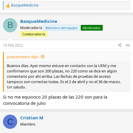
BasqueMedicine
R
e
a
BasqueMedicine
c
B
c
Moderador/a
Miembro del equipo
Moderador
i
Colaborador/a
o
n
e
10 Feb 2022
#6
s
:
josecarretero dijo:
Buenos días. Ayer mismo estuve en contacto con la UEM y me
confirmaron que son 200 plazas, no 220 como se dice en algún
comentario por ahí arriba. Las fechas de pruebas de acceso
tampoco son correctas todas. Es el 2 de abril y no el 30 de marzo.
Un saludo.
Si no me equivoco 20 plazas de las 220 son para la
convocatoria de julio
Cristian M
C
Miembro