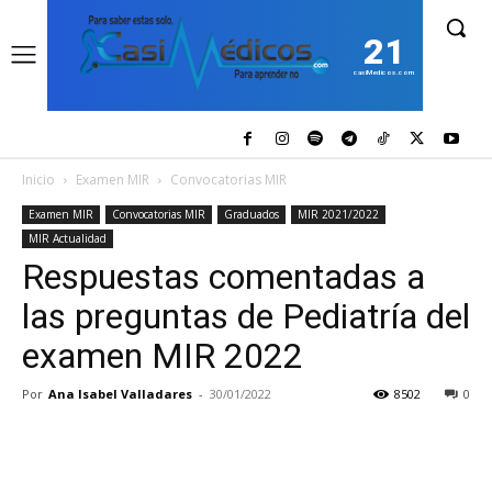
21
casiMedicos.com
Inicio
Examen MIR
Convocatorias MIR
Examen MIR
Convocatorias MIR
Graduados
MIR 2021/2022
MIR Actualidad
Respuestas comentadas a
las preguntas de Pediatría del
examen MIR 2022
Por
Ana Isabel Valladares
-
30/01/2022
8502
0