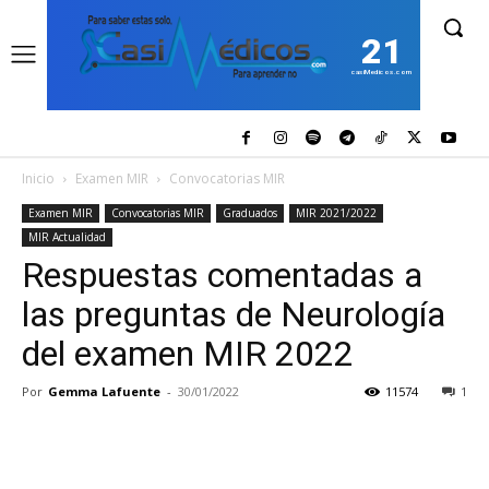
21
casiMedicos.com
Inicio
Examen MIR
Convocatorias MIR
Examen MIR
Convocatorias MIR
Graduados
MIR 2021/2022
MIR Actualidad
Respuestas comentadas a
las preguntas de Neurología
del examen MIR 2022
Por
Gemma Lafuente
-
30/01/2022
11574
1