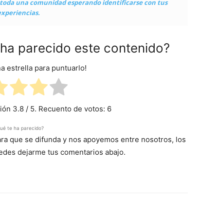
y toda una comunidad esperando identificarse con tus
experiencias.
e ha parecido este contenido?
na estrella para puntuarlo!
ción
3.8
/ 5. Recuento de votos:
6
ué te ha parecido?
para que se difunda y nos apoyemos entre nosotros, los
uedes dejarme tus comentarios abajo.