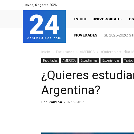
jueves, 6 agosto 2026
24
INICIO
UNIVERSIDAD
ES
NOVEDADES
FSE 2025-2026: San
casiMedicos.com
Inicio
Facultades
AMERICA
¿Quieres estudiar M
Facultades
AMERICA
Estudiantes
Experiencias
Textos 
¿Quieres estudia
Argentina?
Por
Romina
-
02/09/2017