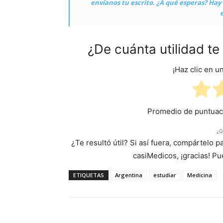
envíanos tu escrito. ¿A qué esperas? Ha
¿De cuánta utilidad t
¡Haz clic en u
Promedio de puntua
¿Q
¿Te resultó útil? Si así fuera, compártelo 
casiMedicos, ¡gracias! P
ETIQUETAS
Argentina
estudiar
Medicina