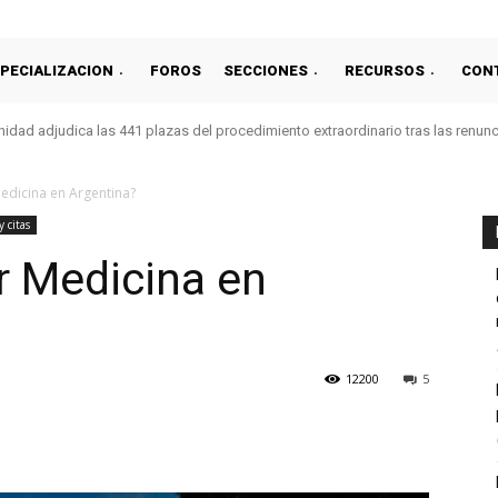
PECIALIZACION
FOROS
SECCIONES
RECURSOS
CON
idad adjudica las 441 plazas del procedimiento extraordinario tras las renun
edicina en Argentina?
y citas
r Medicina en
12200
5