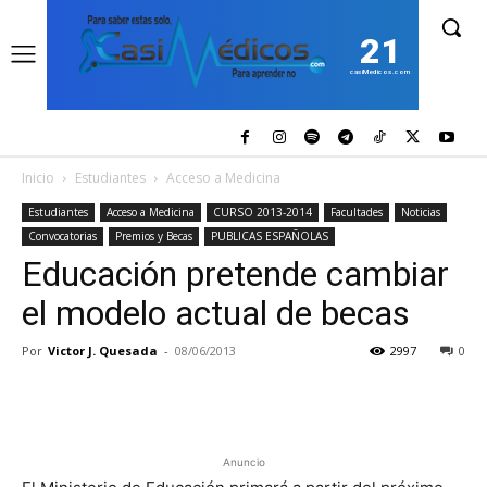
21
casiMedicos.com
Inicio
Estudiantes
Acceso a Medicina
Estudiantes
Acceso a Medicina
CURSO 2013-2014
Facultades
Noticias
Convocatorias
Premios y Becas
PUBLICAS ESPAÑOLAS
Educación pretende cambiar
el modelo actual de becas
Por
Victor J. Quesada
-
08/06/2013
2997
0
Anuncio