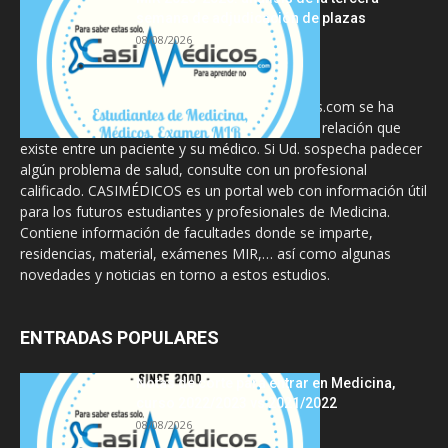
semana de adjudicación de plazas
08/08/2026
La información proporcionada en CasiMedicos.com se ha
diseñado para complementar, no substituir, la relación que
existe entre un paciente y su médico. Si Ud. sospecha padecer
algún problema de salud, consulte con un profesional
calificado. CASIMÉDICOS es un portal web con información útil
para los futuros estudiantes y profesionales de Medicina.
Contiene información de facultades donde se imparte,
residencias, material, exámenes MIR,… así como algunas
novedades y noticias en torno a estos estudios.
ENTRADAS POPULARES
Notas de corte para entrar en Medicina,
curso 2022/2023 vs 2021/2022
08/08/2026