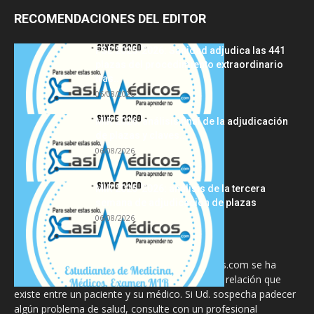
RECOMENDACIONES DEL EDITOR
FSE 2025-2026: Sanidad adjudica las 441
plazas del procedimiento extraordinario
tras...
06/08/2026
MIR 2026: análisis final de la adjudicación
de plazas y claves...
06/08/2026
MIR 2025-2026: análisis de la tercera
semana de adjudicación de plazas
06/08/2026
La información proporcionada en CasiMedicos.com se ha
diseñado para complementar, no substituir, la relación que
existe entre un paciente y su médico. Si Ud. sospecha padecer
algún problema de salud, consulte con un profesional