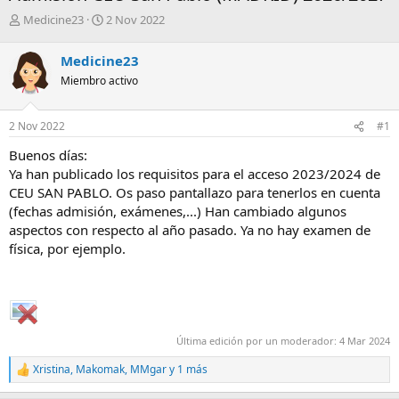
A
F
Medicine23
2 Nov 2022
u
e
t
c
Medicine23
o
h
Miembro activo
r
a
d
e
2 Nov 2022
#1
i
n
Buenos días:
i
Ya han publicado los requisitos para el acceso 2023/2024 de
c
CEU SAN PABLO. Os paso pantallazo para tenerlos en cuenta
i
(fechas admisión, exámenes,...) Han cambiado algunos
o
aspectos con respecto al año pasado. Ya no hay examen de
física, por ejemplo.
Última edición por un moderador:
4 Mar 2024
Xristina
,
Makomak
,
MMgar
y 1 más
R
e