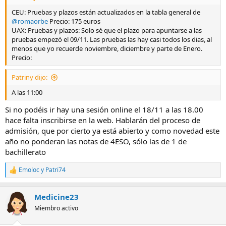
CEU: Pruebas y plazos están actualizados en la tabla general de
@romaorbe
Precio: 175 euros
UAX: Pruebas y plazos: Solo sé que el plazo para apuntarse a las
pruebas empezó el 09/11. Las pruebas las hay casi todos los dias, al
menos que yo recuerde noviembre, diciembre y parte de Enero.
Precio:
Patriny dijo:
A las 11:00
Si no podéis ir hay una sesión online el 18/11 a las 18.00
hace falta inscribirse en la web. Hablarán del proceso de
admisión, que por cierto ya está abierto y como novedad este
año no ponderan las notas de 4ESO, sólo las de 1 de
bachillerato
Emoloc
y
Patri74
R
e
a
Medicine23
c
c
Miembro activo
i
o