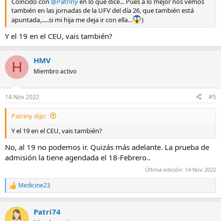
Coincido con
@Patriny
en lo que dice... Pues a lo mejor nos vemos
también en las jornadas de la UFV del día 26, que también está
apuntada,.....si mi hija me deja ir con ella...
)
Y el 19 en el CEU, vais también?
HMV
H
Miembro activo
14 Nov 2022
#5
Patriny dijo:
Y el 19 en el CEU, vais también?
No, al 19 no podemos ir. Quizás más adelante. La prueba de
admisión la tiene agendada el 18-Febrero..
Última edición:
14 Nov 2022
Medicine23
R
e
a
Patri74
c
c