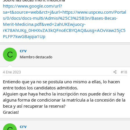
https://www.google.com/url?
sa=t&source=web&rct=j&url=https://www.uspceu.com/Portal
s/0/docs/docs-multi/Admisi%25C3%25B3n/Bases-Becas-
Merit-Medicina.pdf&ved=2ahUKEwjuocy-
rK78AhUKg_0HHXvZA3kQFnoECBYQAQ&usg=AOvVaw25jC5
PLFP7kwGBajqia1Up
crv
C
Miembro destacado
4 Ene 2023
#18
Entiendo que ya no se postula uno mismo a ellas, lo hacen
entre todos los candidatos admitidos.
Alguien que haya hecho la inscripción nos puede decir si hay
alguna forma de condicionar la matrícula a la concesión de la
beca y así recuperar la reserva?
Gracias!
crv