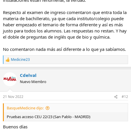
Respecto al examen de ingreso comentaron que entra toda la
materia de bachillerato, ya que cada instituto/colegio puede
haber empezado el temario de forma diferente y así es más
justo para todos los alumnos. Las respuestas no restan. Y hay
el doble de preguntas de inglés que de bio y química.
No comentaron nada más así diferente a lo que ya sabíamos.
Medicine23
R
e
a
Cdelval
c
c
Nuevo Miembro
i
o
n
21 Nov 2022
#12
e
s
BasqueMedicine dijo:
:
Pruebas acceso CEU 22/23 (San Pablo - MADRID)
Buenos días