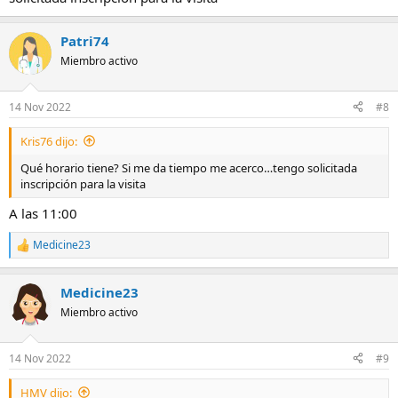
Patri74
Miembro activo
14 Nov 2022
#8
Kris76 dijo:
Qué horario tiene? Si me da tiempo me acerco…tengo solicitada
inscripción para la visita
A las 11:00
Medicine23
R
e
a
Medicine23
c
c
Miembro activo
i
o
n
14 Nov 2022
#9
e
s
HMV dijo:
: