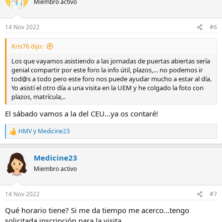
Miembro activo
i
o
n
14 Nov 2022
#6
e
s
Kris76 dijo:
:
Los que vayamos asistiendo a las jornadas de puertas abiertas sería
genial compartir por este foro la info útil, plazos,… no podemos ir
tod@s a todo pero este foro nos puede ayudar mucho a estar al día.
Yo asistí el otro día a una visita en la UEM y he colgado la foto con
plazos, matrícula,..
El sábado vamos a la del CEU…ya os contaré!
HMV
y
Medicine23
R
e
a
Medicine23
c
c
Miembro activo
i
o
n
14 Nov 2022
#7
e
s
Qué horario tiene? Si me da tiempo me acerco…tengo
:
solicitada inscripción para la visita