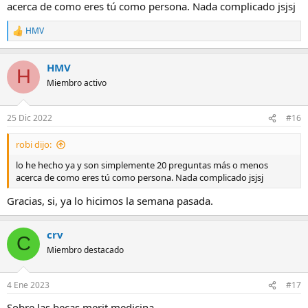
acerca de como eres tú como persona. Nada complicado jsjsj
HMV
R
e
a
HMV
c
H
c
Miembro activo
i
o
n
25 Dic 2022
#16
e
s
robi dijo:
:
lo he hecho ya y son simplemente 20 preguntas más o menos
acerca de como eres tú como persona. Nada complicado jsjsj
Gracias, si, ya lo hicimos la semana pasada.
crv
C
Miembro destacado
4 Ene 2023
#17
Sobre las becas merit medicina