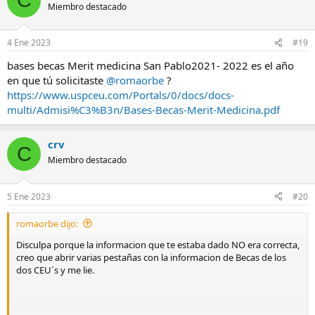
C
Miembro destacado
4 Ene 2023
#19
bases becas Merit medicina San Pablo2021- 2022 es el año
en que tú solicitaste
@romaorbe
?
https://www.uspceu.com/Portals/0/docs/docs-
multi/Admisi%C3%B3n/Bases-Becas-Merit-Medicina.pdf
crv
C
Miembro destacado
5 Ene 2023
#20
romaorbe dijo:
Disculpa porque la informacion que te estaba dado NO era correcta,
creo que abrir varias pestañas con la informacion de Becas de los
dos CEU´s y me lie.