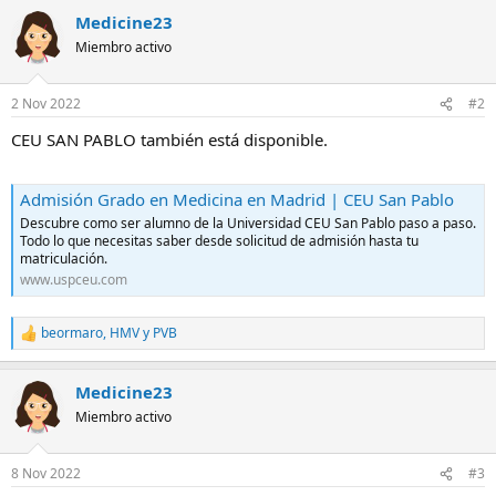
a
Medicine23
c
c
Miembro activo
i
o
n
2 Nov 2022
#2
e
s
CEU SAN PABLO también está disponible.
:
Admisión Grado en Medicina en Madrid | CEU San Pablo
Descubre como ser alumno de la Universidad CEU San Pablo paso a paso.
Todo lo que necesitas saber desde solicitud de admisión hasta tu
matriculación.
www.uspceu.com
beormaro
,
HMV
y
PVB
R
e
a
Medicine23
c
c
Miembro activo
i
o
n
8 Nov 2022
#3
e