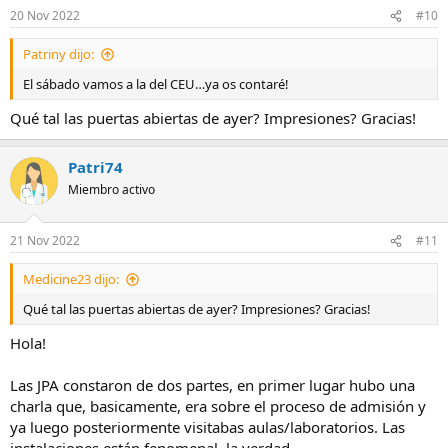
n
20 Nov 2022
#10
e
s
Patriny dijo:
:
El sábado vamos a la del CEU…ya os contaré!
Qué tal las puertas abiertas de ayer? Impresiones? Gracias!
Patri74
Miembro activo
21 Nov 2022
#11
Medicine23 dijo:
Qué tal las puertas abiertas de ayer? Impresiones? Gracias!
Hola!
Las JPA constaron de dos partes, en primer lugar hubo una
charla que, basicamente, era sobre el proceso de admisión y
ya luego posteriormente visitabas aulas/laboratorios. Las
instalaciones están fenomenal, la verdad.