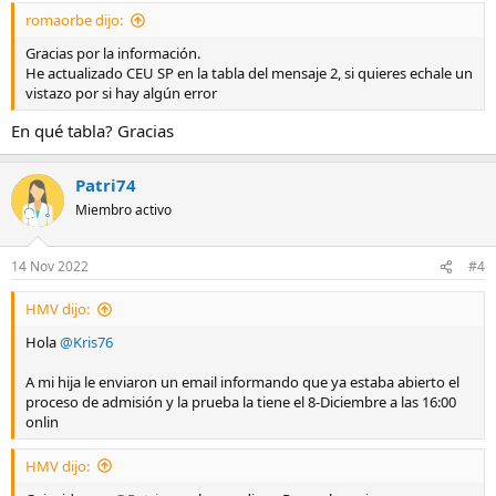
s
romaorbe dijo:
:
Gracias por la información.
He actualizado CEU SP en la tabla del mensaje 2, si quieres echale un
vistazo por si hay algún error
En qué tabla? Gracias
Patri74
Miembro activo
14 Nov 2022
#4
HMV dijo:
Hola
@Kris76
A mi hija le enviaron un email informando que ya estaba abierto el
proceso de admisión y la prueba la tiene el 8-Diciembre a las 16:00
onlin
HMV dijo: