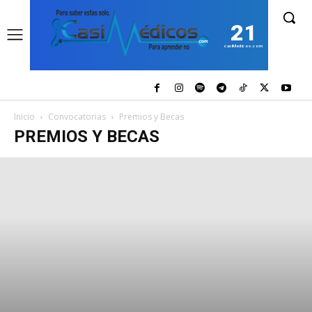
21
casiMedicos.com
Inicio
Convocatorias
Premios y Becas
PREMIOS Y BECAS