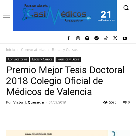
21
casiMedicos.com
Inicio
Convocatorias
Becas y Cursos
Convocatorias
Becas y Cursos
Premios y Becas
Premio Mejor Tesis Doctoral
2018 Colegio Oficial de
Médicos de Valencia
Por
Victor J. Quesada
-
01/09/2018
5595
0