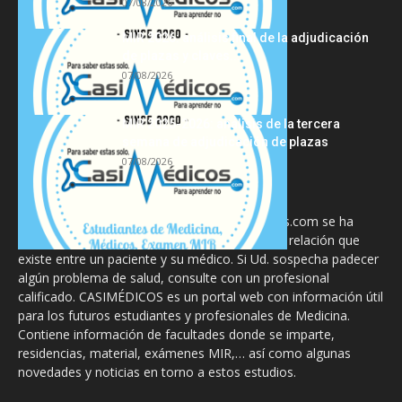
07/08/2026
MIR 2026: análisis final de la adjudicación
de plazas y claves...
07/08/2026
MIR 2025-2026: análisis de la tercera
semana de adjudicación de plazas
07/08/2026
La información proporcionada en CasiMedicos.com se ha
diseñado para complementar, no substituir, la relación que
existe entre un paciente y su médico. Si Ud. sospecha padecer
algún problema de salud, consulte con un profesional
calificado. CASIMÉDICOS es un portal web con información útil
para los futuros estudiantes y profesionales de Medicina.
Contiene información de facultades donde se imparte,
residencias, material, exámenes MIR,… así como algunas
novedades y noticias en torno a estos estudios.