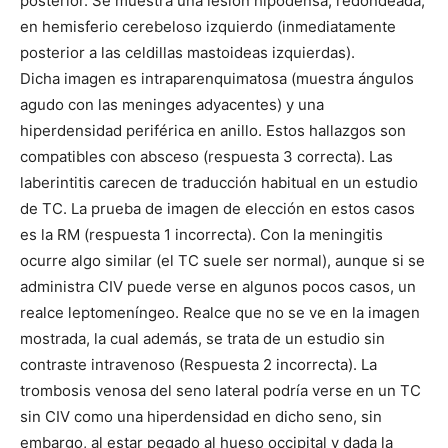
posterior. Se muestra una lesión hipodensa, redondeada,
en hemisferio cerebeloso izquierdo (inmediatamente
posterior a las celdillas mastoideas izquierdas).
Dicha imagen es intraparenquimatosa (muestra ángulos
agudo con las meninges adyacentes) y una
hiperdensidad periférica en anillo. Estos hallazgos son
compatibles con absceso (respuesta 3 correcta). Las
laberintitis carecen de traducción habitual en un estudio
de TC. La prueba de imagen de elección en estos casos
es la RM (respuesta 1 incorrecta). Con la meningitis
ocurre algo similar (el TC suele ser normal), aunque si se
administra CIV puede verse en algunos pocos casos, un
realce leptomeníngeo. Realce que no se ve en la imagen
mostrada, la cual además, se trata de un estudio sin
contraste intravenoso (Respuesta 2 incorrecta). La
trombosis venosa del seno lateral podría verse en un TC
sin CIV como una hiperdensidad en dicho seno, sin
embargo, al estar pegado al hueso occipital y dada la