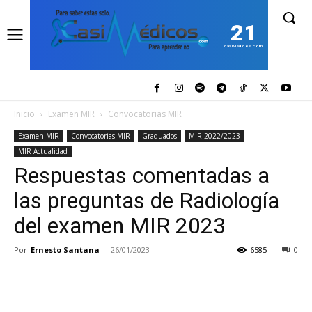
21
casiMedicos.com
Inicio
Examen MIR
Convocatorias MIR
Examen MIR
Convocatorias MIR
Graduados
MIR 2022/2023
MIR Actualidad
Respuestas comentadas a
las preguntas de Radiología
del examen MIR 2023
Por
Ernesto Santana
-
26/01/2023
6585
0