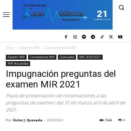
21
casiMedicos.com
Inicio
Examen MIR
Convocatorias MIR
Examen MIR
Convocatorias MIR
Graduados
MIR 2020/2021
MIR Actualidad
Impugnación preguntas del
examen MIR 2021
Plazo de presentación de reclamaciones a las
preguntas de examen: del 31 de marzo al 6 de abril de
2021.
Por
Victor J. Quesada
-
31/03/2021
3546
0