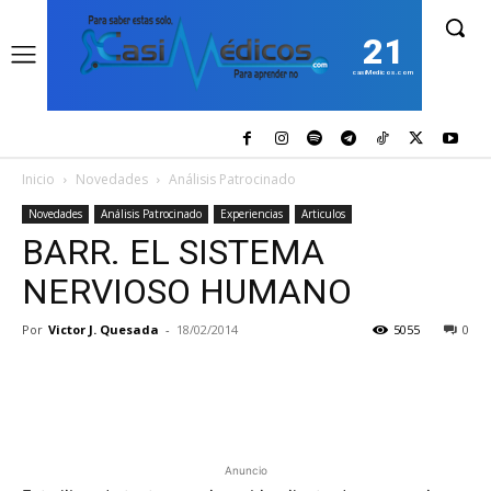
21
casiMedicos.com
Inicio
Novedades
Análisis Patrocinado
Novedades
Análisis Patrocinado
Experiencias
Articulos
BARR. EL SISTEMA
NERVIOSO HUMANO
Por
Victor J. Quesada
-
18/02/2014
5055
0
Anuncio