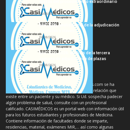
plazas del procedimiento extraordinario
tras...
06/08/2026
MIR 2026: análisis final de la adjudicación
de plazas y claves...
06/08/2026
MIR 2025-2026: análisis de la tercera
semana de adjudicación de plazas
06/08/2026
La información proporcionada en CasiMedicos.com se ha
diseñado para complementar, no substituir, la relación que
existe entre un paciente y su médico. Si Ud. sospecha padecer
algún problema de salud, consulte con un profesional
calificado. CASIMÉDICOS es un portal web con información útil
para los futuros estudiantes y profesionales de Medicina.
Contiene información de facultades donde se imparte,
residencias, material, exámenes MIR,… así como algunas