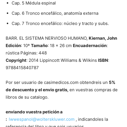
Cap. 5 Médula espinal
Cap. 6 Tronco encefálico, anatomía externa
Cap. 7 Tronco encefálico: núcleo y tracto y subs.
BARR. EL SISTEMA NERVIOSO HUMANO,
Kiernan, John
Edición
: 10ª
Tamaño
: 18 x 26 cm
Encuadernación
:
rústica Páginas: 448
Copyright
: 2014 Lippincott Williams & Wilkins
ISBN
:
9788415840787
Por ser usuario de casimedicos.com obtendreis un
5%
de descuento y el envio gratis,
en vuestras compras de
libros de su catalogo.
enviando vuestra petición a
:
lwwespanol@wolterskluwer.
com
, indicandoles la
referencia del libro y que sois usuarios