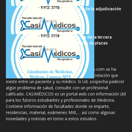
MIR 2026: análisis final de la adjudicación
de plazas y claves...
07/08/2026
MIR 2025-2026: análisis de la tercera
semana de adjudicación de plazas
07/08/2026
La información proporcionada en CasiMedicos.com se ha
diseñado para complementar, no substituir, la relación que
existe entre un paciente y su médico. Si Ud. sospecha padecer
algún problema de salud, consulte con un profesional
calificado. CASIMÉDICOS es un portal web con información útil
para los futuros estudiantes y profesionales de Medicina.
Contiene información de facultades donde se imparte,
residencias, material, exámenes MIR,… así como algunas
novedades y noticias en torno a estos estudios.