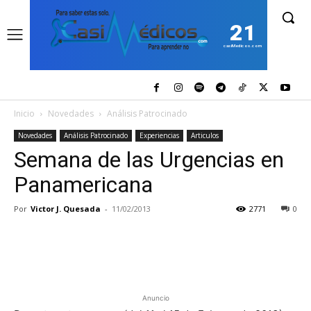
21
casiMedicos.com
Inicio
Novedades
Análisis Patrocinado
Novedades
Análisis Patrocinado
Experiencias
Articulos
Semana de las Urgencias en
Panamericana
Por
Victor J. Quesada
-
11/02/2013
2771
0
Anuncio