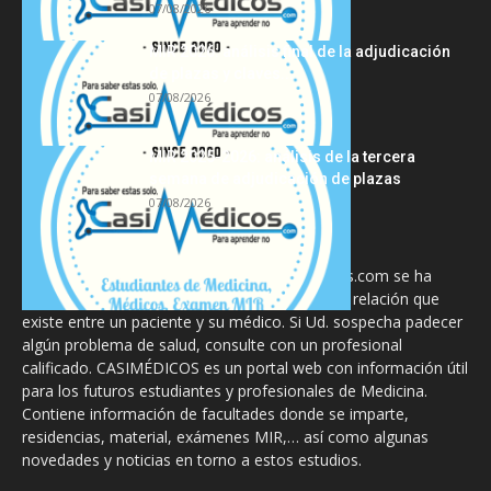
07/08/2026
MIR 2026: análisis final de la adjudicación
de plazas y claves...
07/08/2026
MIR 2025-2026: análisis de la tercera
semana de adjudicación de plazas
07/08/2026
La información proporcionada en CasiMedicos.com se ha
diseñado para complementar, no substituir, la relación que
existe entre un paciente y su médico. Si Ud. sospecha padecer
algún problema de salud, consulte con un profesional
calificado. CASIMÉDICOS es un portal web con información útil
para los futuros estudiantes y profesionales de Medicina.
Contiene información de facultades donde se imparte,
residencias, material, exámenes MIR,… así como algunas
novedades y noticias en torno a estos estudios.