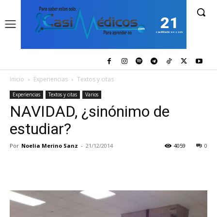
21
casiMedicos.com
Inicio
Experiencias
Textos y citas
Experiencias
Textos y citas
Varios
NAVIDAD, ¿sinónimo de
estudiar?
Por
Noelia Merino Sanz
-
21/12/2014
4059
0