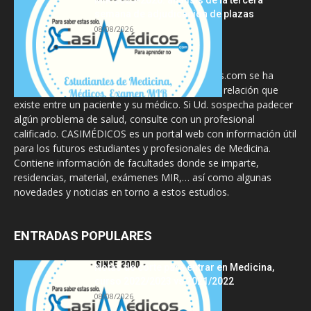
semana de adjudicación de plazas
08/08/2026
La información proporcionada en CasiMedicos.com se ha
diseñado para complementar, no substituir, la relación que
existe entre un paciente y su médico. Si Ud. sospecha padecer
algún problema de salud, consulte con un profesional
calificado. CASIMÉDICOS es un portal web con información útil
para los futuros estudiantes y profesionales de Medicina.
Contiene información de facultades donde se imparte,
residencias, material, exámenes MIR,… así como algunas
novedades y noticias en torno a estos estudios.
ENTRADAS POPULARES
Notas de corte para entrar en Medicina,
curso 2022/2023 vs 2021/2022
08/08/2026