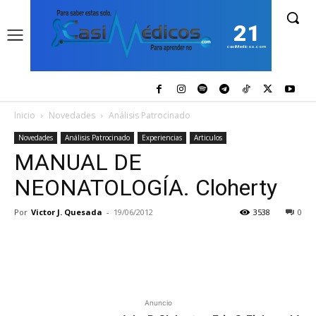
21
casiMedicos.com
Inicio
Novedades
Análisis Patrocinado
Novedades
Análisis Patrocinado
Experiencias
Articulos
MANUAL DE
NEONATOLOGÍA. Cloherty
Por
Victor J. Quesada
-
19/06/2012
3538
0
Anuncio