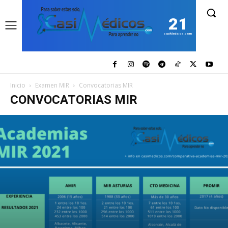
21
casiMedicos.com
Inicio
Examen MIR
Convocatorias MIR
CONVOCATORIAS MIR