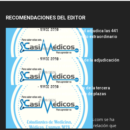
RECOMENDACIONES DEL EDITOR
FSE 2025-2026: Sanidad adjudica las 441
plazas del procedimiento extraordinario
tras...
07/08/2026
MIR 2026: análisis final de la adjudicación
de plazas y claves...
07/08/2026
MIR 2025-2026: análisis de la tercera
semana de adjudicación de plazas
07/08/2026
La información proporcionada en CasiMedicos.com se ha
diseñado para complementar, no substituir, la relación que