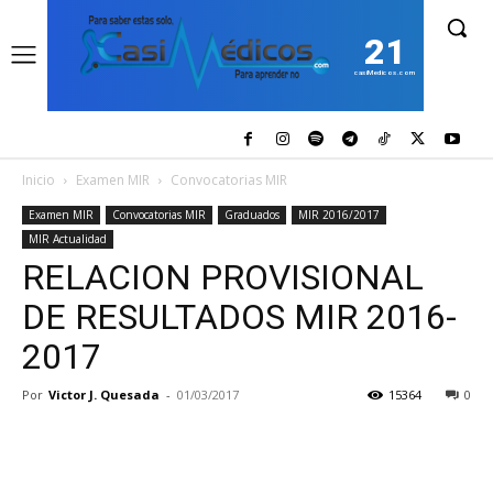
21
casiMedicos.com
Inicio
Examen MIR
Convocatorias MIR
Examen MIR
Convocatorias MIR
Graduados
MIR 2016/2017
MIR Actualidad
RELACION PROVISIONAL
DE RESULTADOS MIR 2016-
2017
Por
Victor J. Quesada
-
01/03/2017
15364
0