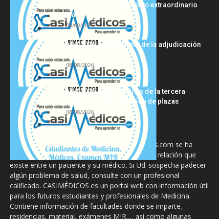
plazas del procedimiento extraordinario
tras...
08/08/2026
MIR 2026: análisis final de la adjudicación
de plazas y claves...
08/08/2026
MIR 2025-2026: análisis de la tercera
semana de adjudicación de plazas
08/08/2026
La información proporcionada en CasiMedicos.com se ha
diseñado para complementar, no substituir, la relación que
existe entre un paciente y su médico. Si Ud. sospecha padecer
algún problema de salud, consulte con un profesional
calificado. CASIMÉDICOS es un portal web con información útil
para los futuros estudiantes y profesionales de Medicina.
Contiene información de facultades donde se imparte,
residencias, material, exámenes MIR,… así como algunas