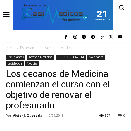
21
casiMedicos.com
Inicio
Estudiantes
Acceso a Medicina
Estudiantes
Acceso a Medicina
CURSO 2013-2014
Novedades
Legislacion
Noticias
Los decanos de Medicina
comienzan el curso con el
objetivo de renovar el
profesorado
Por
Victor J. Quesada
-
12/09/2013
3271
0