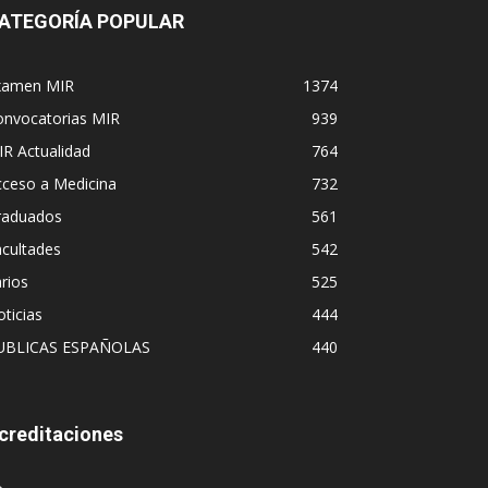
ATEGORÍA POPULAR
xamen MIR
1374
onvocatorias MIR
939
R Actualidad
764
cceso a Medicina
732
raduados
561
cultades
542
rios
525
ticias
444
UBLICAS ESPAÑOLAS
440
creditaciones