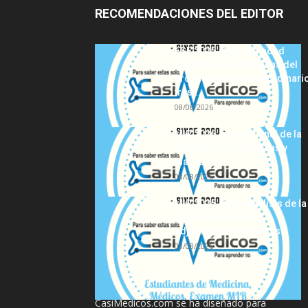
RECOMENDACIONES DEL EDITOR
FSE 2025-2026: Sanidad
adjudica las 441 plazas del
procedimiento extraordinari
tras...
08/08/2026
MIR 2026: análisis final de la
adjudicación de plazas y
claves...
08/08/2026
MIR 2025-2026: análisis de la
tercera semana de
adjudicación de plazas
08/08/2026
La información proporcionada en
CasiMedicos.com se ha diseñado para