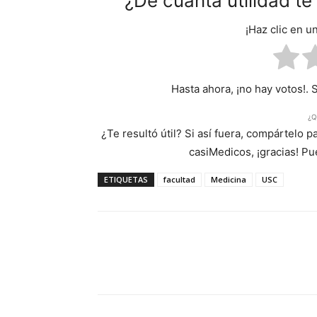
¿De cuánta utilidad t
¡Haz clic en u
Hasta ahora, ¡no hay votos!. 
¿Q
¿Te resultó útil? Si así fuera, compártelo 
casiMedicos, ¡gracias! P
ETIQUETAS
facultad
Medicina
USC