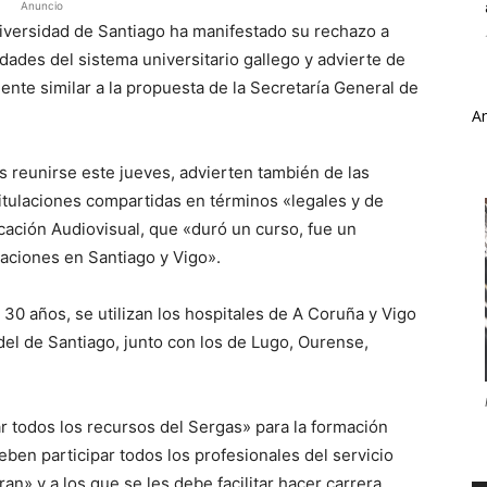
Anuncio
niversidad de Santiago ha manifestado su rechazo a
sidades del sistema universitario gallego y advierte de
nte similar a la propuesta de la Secretaría General de
A
s reunirse este jueves, advierten también de las
 titulaciones compartidas en términos «legales y de
ación Audiovisual, que «duró un curso, fue un
ulaciones en Santiago y Vigo».
 años, se utilizan los hospitales de A Coruña y Vigo
del de Santiago, junto con los de Lugo, Ourense,
r todos los recursos del Sergas» para la formación
eben participar todos los profesionales del servicio
n» y a los que se les debe facilitar hacer carrera