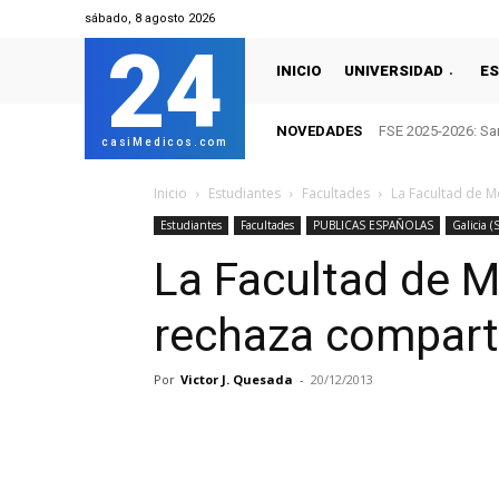
sábado, 8 agosto 2026
24
INICIO
UNIVERSIDAD
ES
NOVEDADES
FSE 2025-2026: San
casiMedicos.com
Inicio
Estudiantes
Facultades
La Facultad de Me
Estudiantes
Facultades
PUBLICAS ESPAÑOLAS
Galicia 
La Facultad de M
rechaza compartir
Por
Victor J. Quesada
-
20/12/2013