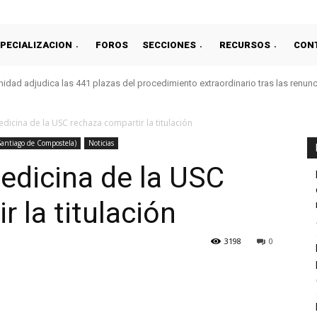
PECIALIZACION
FOROS
SECCIONES
RECURSOS
CON
idad adjudica las 441 plazas del procedimiento extraordinario tras las renun
dicina de la USC rechaza compartir la titulación
(Santiago de Compostela)
Noticias
edicina de la USC
 la titulación
3198
0