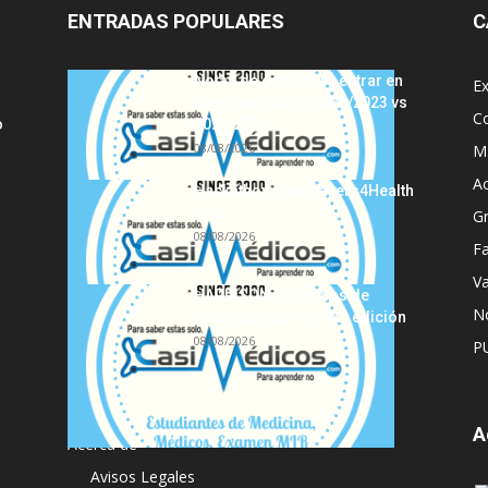
ENTRADAS POPULARES
C
Notas de corte para entrar en
E
Medicina, curso 2022/2023 vs
C
o
2021/2022
08/08/2026
MI
A
Hackathon Innomakers4Health
2021
G
08/08/2026
Fa
Va
HARRISON Principios de
No
Medicina Interna, 19.ª edición
08/08/2026
P
A
Acerca de
Avisos Legales