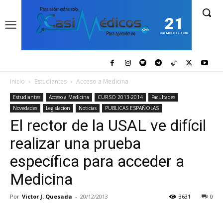
21
casiMedicos.com
Inicio
Estudiantes
Acceso a Medicina
Estudiantes
Acceso a Medicina
CURSO 2013-2014
Facultades
Novedades
Legislacion
Noticias
PUBLICAS ESPAÑOLAS
El rector de la USAL ve difícil
realizar una prueba
específica para acceder a
Medicina
Por
Victor J. Quesada
-
20/12/2013
3631
0