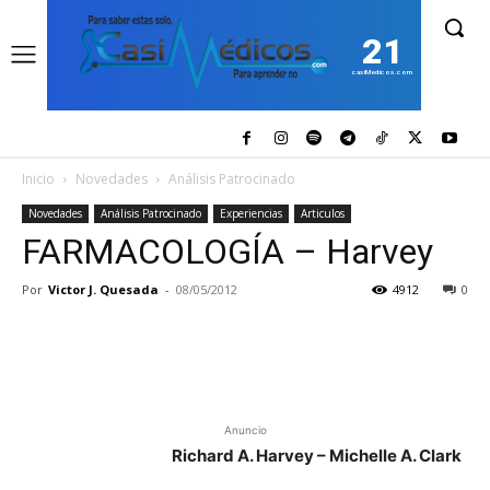
21
casiMedicos.com
Inicio
Novedades
Análisis Patrocinado
Novedades
Análisis Patrocinado
Experiencias
Articulos
FARMACOLOGÍA – Harvey
Por
Victor J. Quesada
-
08/05/2012
4912
0
Anuncio
Richard A. Harvey – Michelle A. Clark