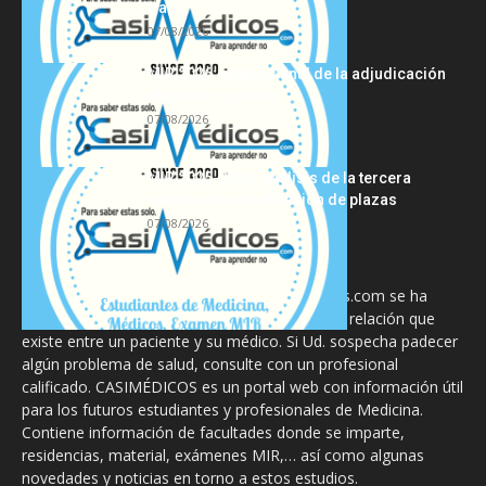
tras...
07/08/2026
MIR 2026: análisis final de la adjudicación
de plazas y claves...
07/08/2026
MIR 2025-2026: análisis de la tercera
semana de adjudicación de plazas
07/08/2026
La información proporcionada en CasiMedicos.com se ha
diseñado para complementar, no substituir, la relación que
existe entre un paciente y su médico. Si Ud. sospecha padecer
algún problema de salud, consulte con un profesional
calificado. CASIMÉDICOS es un portal web con información útil
para los futuros estudiantes y profesionales de Medicina.
Contiene información de facultades donde se imparte,
residencias, material, exámenes MIR,… así como algunas
novedades y noticias en torno a estos estudios.