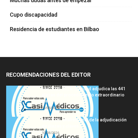
Muchas dudas antes de empezar
Cupo discapacidad
Residencia de estudiantes en Bilbao
RECOMENDACIONES DEL EDITOR
FSE 2025-2026: Sanidad adjudica las 441
plazas del procedimiento extraordinario
tras...
10/08/2026
MIR 2026: análisis final de la adjudicación
de plazas y claves...
10/08/2026