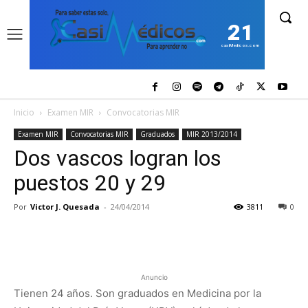
21
casiMedicos.com
Inicio
Examen MIR
Convocatorias MIR
Examen MIR
Convocatorias MIR
Graduados
MIR 2013/2014
Dos vascos logran los
puestos 20 y 29
Por
Victor J. Quesada
-
24/04/2014
3811
0
Anuncio
Tienen 24 años. Son graduados en Medicina por la