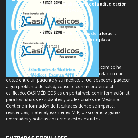
MIR 2026: análisis final de la adjudicación
de plazas y claves...
06/08/2026
MIR 2025-2026: análisis de la tercera
semana de adjudicación de plazas
06/08/2026
La información proporcionada en CasiMedicos.com se ha
diseñado para complementar, no substituir, la relación que
existe entre un paciente y su médico. Si Ud. sospecha padecer
algún problema de salud, consulte con un profesional
calificado. CASIMÉDICOS es un portal web con información útil
para los futuros estudiantes y profesionales de Medicina.
Contiene información de facultades donde se imparte,
residencias, material, exámenes MIR,… así como algunas
novedades y noticias en torno a estos estudios.