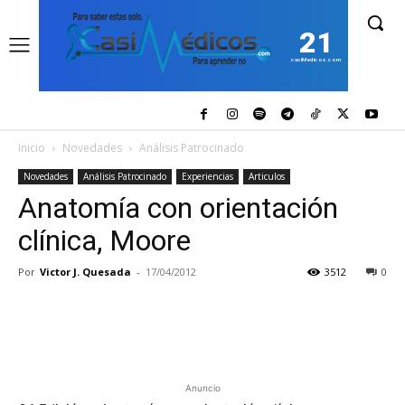
21
casiMedicos.com
Inicio
Novedades
Análisis Patrocinado
Novedades
Análisis Patrocinado
Experiencias
Articulos
Anatomía con orientación
clínica, Moore
Por
Victor J. Quesada
-
17/04/2012
3512
0
Anuncio