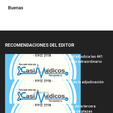
Buenas
RECOMENDACIONES DEL EDITOR
FSE 2025-2026: Sanidad adjudica las 441
plazas del procedimiento extraordinario
tras...
09/08/2026
MIR 2026: análisis final de la adjudicación
de plazas y claves...
09/08/2026
MIR 2025-2026: análisis de la tercera
semana de adjudicación de plazas