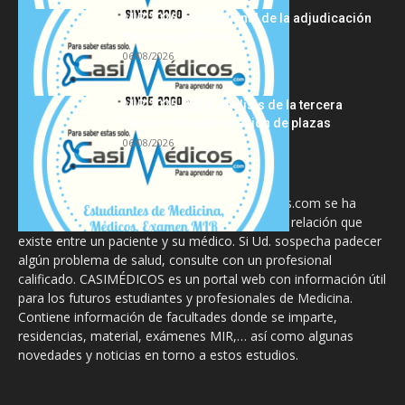
MIR 2026: análisis final de la adjudicación
de plazas y claves...
06/08/2026
MIR 2025-2026: análisis de la tercera
semana de adjudicación de plazas
06/08/2026
La información proporcionada en CasiMedicos.com se ha
diseñado para complementar, no substituir, la relación que
existe entre un paciente y su médico. Si Ud. sospecha padecer
algún problema de salud, consulte con un profesional
calificado. CASIMÉDICOS es un portal web con información útil
para los futuros estudiantes y profesionales de Medicina.
Contiene información de facultades donde se imparte,
residencias, material, exámenes MIR,… así como algunas
novedades y noticias en torno a estos estudios.