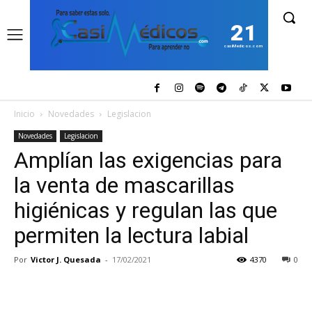
21
casiMedicos.com
Inicio
Novedades
Legislacion
Novedades
Legislacion
Amplían las exigencias para
la venta de mascarillas
higiénicas y regulan las que
permiten la lectura labial
Por
Victor J. Quesada
-
17/02/2021
4370
0