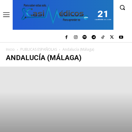
21
casiMedicos.com
Inicio
PUBLICAS ESPAÑOLAS
Andalucía (Málaga)
ANDALUCÍA (MÁLAGA)