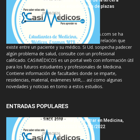
MIR 2025-2026: análisis de la tercera
semana de adjudicación de plazas
09/08/2026
La información proporcionada en CasiMedicos.com se ha
diseñado para complementar, no substituir, la relación que
existe entre un paciente y su médico. Si Ud. sospecha padecer
algún problema de salud, consulte con un profesional
calificado. CASIMÉDICOS es un portal web con información útil
para los futuros estudiantes y profesionales de Medicina.
Contiene información de facultades donde se imparte,
residencias, material, exámenes MIR,… así como algunas
novedades y noticias en torno a estos estudios.
ENTRADAS POPULARES
Notas de corte para entrar en Medicina,
curso 2022/2023 vs 2021/2022
09/08/2026