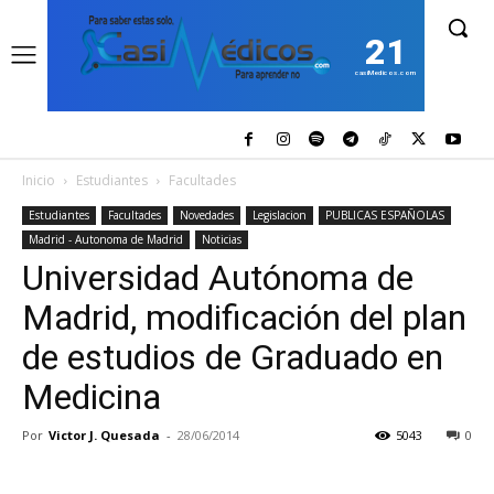
21
casiMedicos.com
Inicio
Estudiantes
Facultades
Estudiantes
Facultades
Novedades
Legislacion
PUBLICAS ESPAÑOLAS
Madrid - Autonoma de Madrid
Noticias
Universidad Autónoma de
Madrid, modificación del plan
de estudios de Graduado en
Medicina
Por
Victor J. Quesada
-
28/06/2014
5043
0