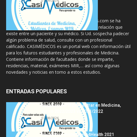
07/08/2026
La información proporcionada en CasiMedicos.com se ha
diseñado para complementar, no substituir, la relación que
existe entre un paciente y su médico. Si Ud. sospecha padecer
algún problema de salud, consulte con un profesional
calificado. CASIMÉDICOS es un portal web con información útil
para los futuros estudiantes y profesionales de Medicina.
Contiene información de facultades donde se imparte,
residencias, material, exámenes MIR,… así como algunas
novedades y noticias en torno a estos estudios.
ENTRADAS POPULARES
Notas de corte para entrar en Medicina,
curso 2022/2023 vs 2021/2022
07/08/2026
Hackathon Innomakers4Health 2021