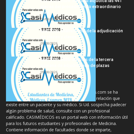
FSE 2025-2026: Sanidad adjudica las 441
plazas del procedimiento extraordinario
tras...
09/08/2026
MIR 2026: análisis final de la adjudicación
de plazas y claves...
09/08/2026
MIR 2025-2026: análisis de la tercera
semana de adjudicación de plazas
09/08/2026
La información proporcionada en CasiMedicos.com se ha
diseñado para complementar, no substituir, la relación que
existe entre un paciente y su médico. Si Ud. sospecha padecer
algún problema de salud, consulte con un profesional
calificado. CASIMÉDICOS es un portal web con información útil
para los futuros estudiantes y profesionales de Medicina.
Contiene información de facultades donde se imparte,