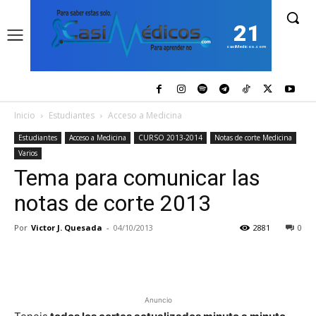
21
casiMedicos.com
Inicio
Estudiantes
Acceso a Medicina
Estudiantes
Acceso a Medicina
CURSO 2013-2014
Notas de corte Medicina
Varios
Tema para comunicar las
notas de corte 2013
Por
Victor J. Quesada
-
04/10/2013
2881
0
Anuncio