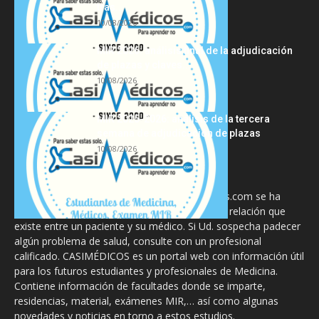
tras...
10/08/2026
MIR 2026: análisis final de la adjudicación
de plazas y claves...
10/08/2026
MIR 2025-2026: análisis de la tercera
semana de adjudicación de plazas
10/08/2026
La información proporcionada en CasiMedicos.com se ha
diseñado para complementar, no substituir, la relación que
existe entre un paciente y su médico. Si Ud. sospecha padecer
algún problema de salud, consulte con un profesional
calificado. CASIMÉDICOS es un portal web con información útil
para los futuros estudiantes y profesionales de Medicina.
Contiene información de facultades donde se imparte,
residencias, material, exámenes MIR,… así como algunas
novedades y noticias en torno a estos estudios.