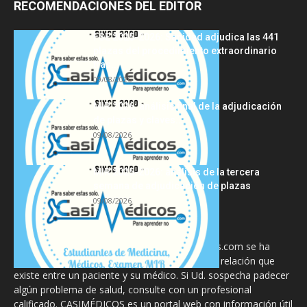
RECOMENDACIONES DEL EDITOR
FSE 2025-2026: Sanidad adjudica las 441
plazas del procedimiento extraordinario
tras...
09/08/2026
MIR 2026: análisis final de la adjudicación
de plazas y claves...
09/08/2026
MIR 2025-2026: análisis de la tercera
semana de adjudicación de plazas
09/08/2026
La información proporcionada en CasiMedicos.com se ha
diseñado para complementar, no substituir, la relación que
existe entre un paciente y su médico. Si Ud. sospecha padecer
algún problema de salud, consulte con un profesional
calificado. CASIMÉDICOS es un portal web con información útil