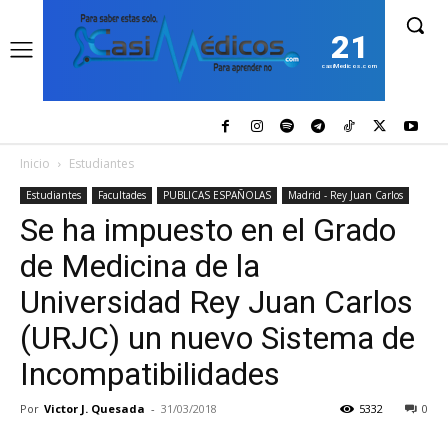
21
casiMedicos.com
Inicio
Estudiantes
Estudiantes
Facultades
PUBLICAS ESPAÑOLAS
Madrid - Rey Juan Carlos
Se ha impuesto en el Grado
de Medicina de la
Universidad Rey Juan Carlos
(URJC) un nuevo Sistema de
Incompatibilidades
Por
Victor J. Quesada
-
31/03/2018
5332
0