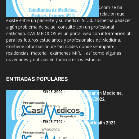
La información proporcionada en CasiMedicos.com se ha
diseñado para complementar, no substituir, la relación que
existe entre un paciente y su médico. Si Ud. sospecha padecer
algún problema de salud, consulte con un profesional
calificado. CASIMÉDICOS es un portal web con información útil
para los futuros estudiantes y profesionales de Medicina.
Contiene información de facultades donde se imparte,
residencias, material, exámenes MIR,… así como algunas
novedades y noticias en torno a estos estudios.
ENTRADAS POPULARES
Notas de corte para entrar en Medicina,
curso 2022/2023 vs 2021/2022
07/08/2026
Hackathon Innomakers4Health 2021
07/08/2026