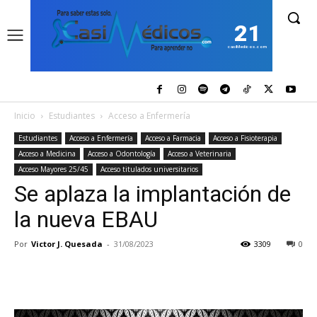
21
casiMedicos.com
Inicio
Estudiantes
Acceso a Enfermería
Estudiantes
Acceso a Enfermería
Acceso a Farmacia
Acceso a Fisioterapia
Acceso a Medicina
Acceso a Odontología
Acceso a Veterinaria
Acceso Mayores 25/45
Acceso titulados universitarios
Se aplaza la implantación de
la nueva EBAU
Por
Victor J. Quesada
-
31/08/2023
3309
0