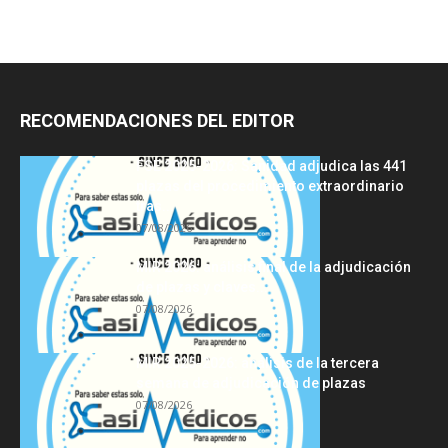
RECOMENDACIONES DEL EDITOR
FSE 2025-2026: Sanidad adjudica las 441
plazas del procedimiento extraordinario
tras...
07/08/2026
MIR 2026: análisis final de la adjudicación
de plazas y claves...
07/08/2026
MIR 2025-2026: análisis de la tercera
semana de adjudicación de plazas
07/08/2026