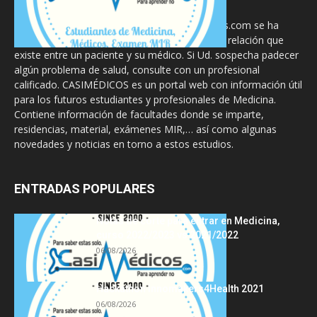
La información proporcionada en CasiMedicos.com se ha
diseñado para complementar, no substituir, la relación que
existe entre un paciente y su médico. Si Ud. sospecha padecer
algún problema de salud, consulte con un profesional
calificado. CASIMÉDICOS es un portal web con información útil
para los futuros estudiantes y profesionales de Medicina.
Contiene información de facultades donde se imparte,
residencias, material, exámenes MIR,… así como algunas
novedades y noticias en torno a estos estudios.
ENTRADAS POPULARES
Notas de corte para entrar en Medicina,
curso 2022/2023 vs 2021/2022
06/08/2026
Hackathon Innomakers4Health 2021
06/08/2026