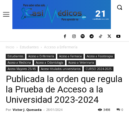
21
casiMedicos.com
Inicio
Estudiantes
Acceso a Enfermería
Estudiantes
Acceso a Enfermería
Acceso a Farmacia
Acceso a Fisioterapia
Acceso a Medicina
Acceso a Odontología
Acceso a Veterinaria
Acceso Mayores 25/45
Acceso titulados universitarios
CURSO 2024-2025
Publicada la orden que regula
la Prueba de Acceso a la
Universidad 2023-2024
Por
Victor J. Quesada
-
28/01/2024
3498
0