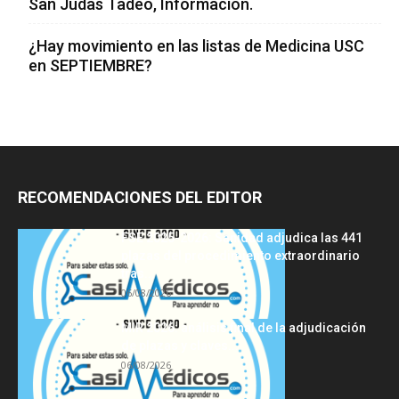
San Judas Tadeo, Información.
¿Hay movimiento en las listas de Medicina USC
en SEPTIEMBRE?
RECOMENDACIONES DEL EDITOR
FSE 2025-2026: Sanidad adjudica las 441
plazas del procedimiento extraordinario
tras...
06/08/2026
MIR 2026: análisis final de la adjudicación
de plazas y claves...
06/08/2026