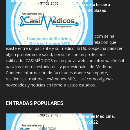
MIR 2025-2026: análisis de la tercera
semana de adjudicación de plazas
06/08/2026
La información proporcionada en CasiMedicos.com se ha
diseñado para complementar, no substituir, la relación que
existe entre un paciente y su médico. Si Ud. sospecha padecer
algún problema de salud, consulte con un profesional
calificado. CASIMÉDICOS es un portal web con información útil
para los futuros estudiantes y profesionales de Medicina.
Contiene información de facultades donde se imparte,
residencias, material, exámenes MIR,… así como algunas
novedades y noticias en torno a estos estudios.
ENTRADAS POPULARES
Notas de corte para entrar en Medicina,
curso 2022/2023 vs 2021/2022
06/08/2026