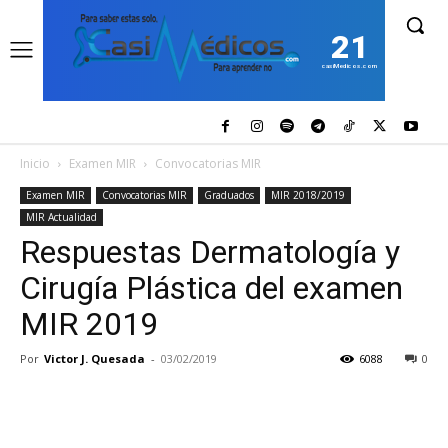
21
casiMedicos.com
Inicio
Examen MIR
Convocatorias MIR
Examen MIR
Convocatorias MIR
Graduados
MIR 2018/2019
MIR Actualidad
Respuestas Dermatología y
Cirugía Plástica del examen
MIR 2019
Por
Victor J. Quesada
-
03/02/2019
6088
0