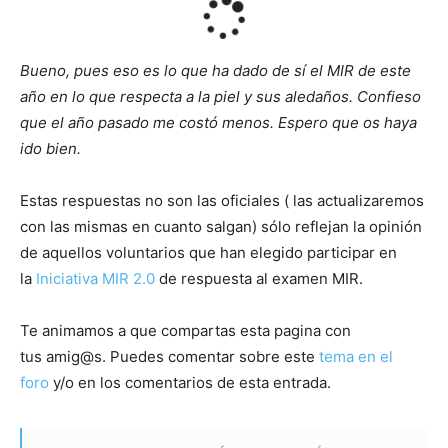
L
o
a
Bueno, pues eso es lo que ha dado de sí el MIR de este
d
año en lo que respecta a la piel y sus aledaños. Confieso
i
que el año pasado me costó menos. Espero que os haya
n
ido bien.
g
.
Estas respuestas no son las oficiales ( las actualizaremos
.
con las mismas en cuanto salgan) sólo reflejan la opinión
.
de aquellos voluntarios que han elegido participar en
la
Iniciativa MIR 2.0
de respuesta al examen MIR.
Te animamos a que compartas esta pagina con
tus amig@s. Puedes comentar sobre este
tema en el
foro
y/o en los comentarios de esta entrada.