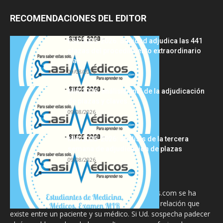
RECOMENDACIONES DEL EDITOR
FSE 2025-2026: Sanidad adjudica las 441
plazas del procedimiento extraordinario
tras...
09/08/2026
MIR 2026: análisis final de la adjudicación
de plazas y claves...
09/08/2026
MIR 2025-2026: análisis de la tercera
semana de adjudicación de plazas
09/08/2026
La información proporcionada en CasiMedicos.com se ha
diseñado para complementar, no substituir, la relación que
existe entre un paciente y su médico. Si Ud. sospecha padecer