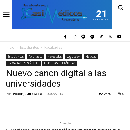
21
casiMedicos.com
Inicio
Estudiantes
Facultades
Estudiantes
Facultades
Novedades
Legislacion
Noticias
PRIVADAS ESPAÑOLAS
PUBLICAS ESPAÑOLAS
Nuevo canon digital a las
universidades
Por
Victor J. Quesada
-
20/03/2013
2880
0
Anuncio