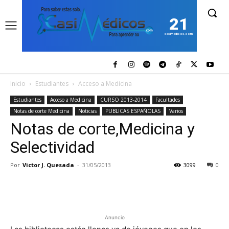
21
casiMedicos.com
Inicio
Estudiantes
Acceso a Medicina
Estudiantes
Acceso a Medicina
CURSO 2013-2014
Facultades
Notas de corte Medicina
Noticias
PUBLICAS ESPAÑOLAS
Varios
Notas de corte,Medicina y
Selectividad
Por
Victor J. Quesada
-
31/05/2013
3099
0
Anuncio