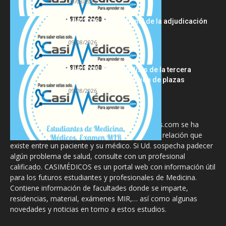
09/08/2026
MIR 2026: análisis final de la adjudicación
de plazas y claves...
09/08/2026
MIR 2025-2026: análisis de la tercera
semana de adjudicación de plazas
09/08/2026
La información proporcionada en CasiMedicos.com se ha
diseñado para complementar, no substituir, la relación que
existe entre un paciente y su médico. Si Ud. sospecha padecer
algún problema de salud, consulte con un profesional
calificado. CASIMÉDICOS es un portal web con información útil
para los futuros estudiantes y profesionales de Medicina.
Contiene información de facultades donde se imparte,
residencias, material, exámenes MIR,… así como algunas
novedades y noticias en torno a estos estudios.