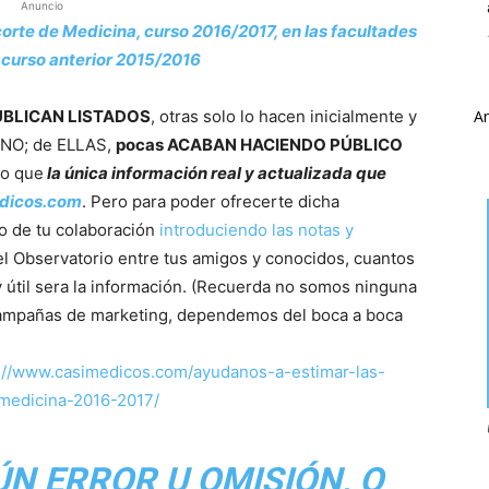
Anuncio
corte de Medicina, curso 2016/2017, en las facultades
 curso anterior 2015/2016
UBLICAN LISTADOS
, otras solo lo hacen inicialmente y
A
NO; de ELLAS,
pocas ACABAN HACIENDO PÚBLICO
lo que
la única información real y actualizada que
edicos.com
. Pero para poder ofrecerte dicha
o de tu colaboración
introduciendo las notas y
l Observatorio entre tus amigos y conocidos, cuantos
 útil sera la información. (Recuerda no somos ninguna
ampañas de marketing, dependemos del boca a boca
://www.casimedicos.com/ayudanos-a-estimar-las-
-medicina-2016-2017/
ÚN ERROR U OMISIÓN, O