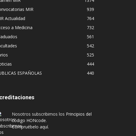
xamen MIR
1374
onvocatorias MIR
939
R Actualidad
764
cceso a Medicina
732
raduados
561
cultades
542
rios
525
ticias
444
UBLICAS ESPAÑOLAS
440
creditaciones
Nosotros subscribimos los
Principios del
código HONcode
.
Compruébelo aquí.