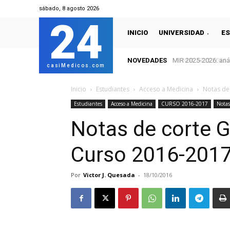
sábado, 8 agosto 2026
24
INICIO
UNIVERSIDAD
ES
NOVEDADES
MIR 2025-2026: te
casiMedicos.com
Inicio
Estudiantes
Acceso a Medicina
Notas de
Estudiantes
Acceso a Medicina
CURSO 2016-2017
Notas
Notas de corte 
Curso 2016-2017
Por
Victor J. Quesada
-
18/10/2016