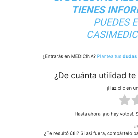
TIENES INFO
PUEDES 
CASIMEDI
¿Entrarás en MEDICINA?
Plantea tus
dudas 
¿De cuánta utilidad t
¡Haz clic en u
Hasta ahora, ¡no hay votos!. 
¿Q
¿Te resultó útil? Si así fuera, compártelo 