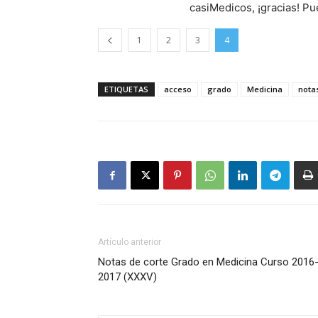
casiMedicos, ¡gracias! P
1
2
3
4
ETIQUETAS
acceso
grado
Medicina
nota
Artículo anterior
Notas de corte Grado en Medicina Curso 2016
2017 (XXXV)