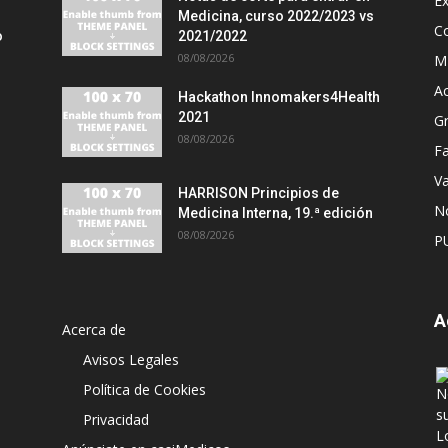
E
Medicina, curso 2022/2023 vs
C
o
2021/2022
08/08/2026
MI
A
Hackathon Innomakers4Health
2021
G
08/08/2026
Fa
Va
HARRISON Principios de
No
Medicina Interna, 19.ª edición
08/08/2026
P
A
Acerca de
Avisos Legales
Política de Cookies
Privacidad