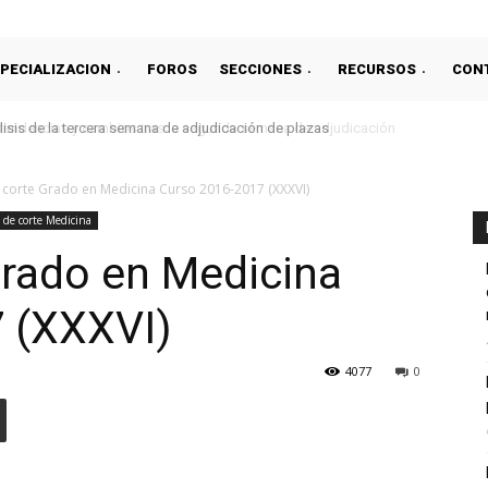
PECIALIZACION
FOROS
SECCIONES
RECURSOS
CON
ndencias y cambios tras la segunda semana de adjudicación
 corte Grado en Medicina Curso 2016-2017 (XXXVI)
 de corte Medicina
Grado en Medicina
 (XXXVI)
4077
0