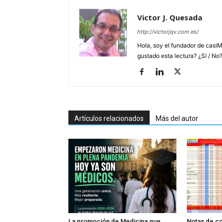
Victor J. Quesada
http://victorjqv.com.es/
Hola, soy el fundador de casiM
gustado esta lectura? ¿Si / No
Artículos relacionados
Más del autor
La promoción de Medicina que
Notas de co