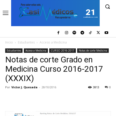
21
casiMedicos.com
Inicio
Estudiantes
Acceso a Medicina
Estudiantes
Acceso a Medicina
CURSO 2016-2017
Notas de corte Medicina
Notas de corte Grado en
Medicina Curso 2016-2017
(XXXIX)
Por
Victor J. Quesada
-
28/10/2016
3813
0