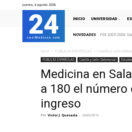
jueves, 6 agosto 2026
24
INICIO
UNIVERSIDAD
ES
NOVEDADES
FSE 2025-2026: San
casiMedicos.com
Inicio
PUBLICAS ESPAÑOLAS
Castilla y León (Sal
PUBLICAS ESPAÑOLAS
Castilla y León (Salamanca)
Estudia
Medicina en Sal
a 180 el número
ingreso
Por
Victor J. Quesada
-
26/03/2013