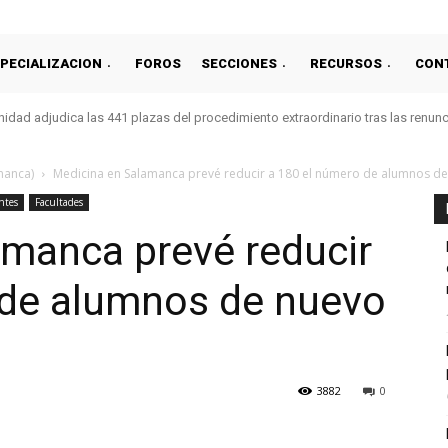
PECIALIZACION
FOROS
SECCIONES
RECURSOS
CON
idad adjudica las 441 plazas del procedimiento extraordinario tras las renun
amanca)
Medicina en Salamanca prevé reducir a 180 el número de alumnos de.
ntes
Facultades
amanca prevé reducir
 de alumnos de nuevo
3882
0