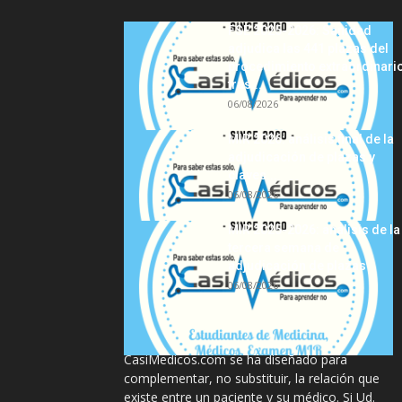
FSE 2025-2026: Sanidad
adjudica las 441 plazas del
procedimiento extraordinari
tras...
06/08/2026
MIR 2026: análisis final de la
adjudicación de plazas y
claves...
06/08/2026
MIR 2025-2026: análisis de la
tercera semana de
adjudicación de plazas
06/08/2026
La información proporcionada en
CasiMedicos.com se ha diseñado para
complementar, no substituir, la relación que
existe entre un paciente y su médico. Si Ud.