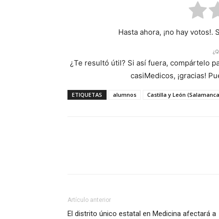
Hasta ahora, ¡no hay votos!. 
¿Q
¿Te resultó útil? Si así fuera, compártelo 
casiMedicos, ¡gracias! P
ETIQUETAS
alumnos
Castilla y León (Salamanca
Artículo anterior
El distrito único estatal en Medicina afectará a