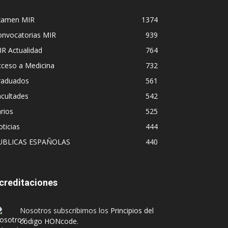
xamen MIR
1374
onvocatorias MIR
939
R Actualidad
764
cceso a Medicina
732
raduados
561
cultades
542
rios
525
ticias
444
UBLICAS ESPAÑOLAS
440
creditaciones
Nosotros subscribimos los
Principios del
código HONcode
.