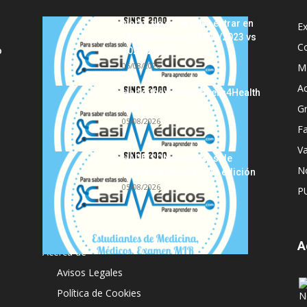
Notas de corte para entrar en
E
Medicina, curso 2022/2023 vs
C
o
2021/2022
05/08/2026
MI
A
Hackathon Innomakers4Health
2021
G
05/08/2026
Fa
Va
HARRISON Principios de
No
Medicina Interna, 19.ª edición
05/08/2026
P
A
Acerca de
Avisos Legales
Política de Cookies