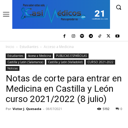
21
casiMedicos.com
Inicio
Estudiantes
Acceso a Medicina
Estudiantes
Acceso a Medicina
PUBLICAS ESPAÑOLAS
Castilla y León (Salamanca)
Castilla y León (Valladolid)
CURSO 2021-2022
Noticias
Notas de corte para entrar en
Medicina en Castilla y León
curso 2021/2022 (8 julio)
Por
Victor J. Quesada
-
08/07/2021
5192
0