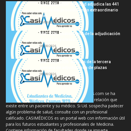
FSE 2025-2026: Sanidad adjudica las 441
plazas del procedimiento extraordinario
tras...
08/08/2026
MIR 2026: análisis final de la adjudicación
de plazas y claves...
08/08/2026
MIR 2025-2026: análisis de la tercera
semana de adjudicación de plazas
08/08/2026
La información proporcionada en CasiMedicos.com se ha
diseñado para complementar, no substituir, la relación que
existe entre un paciente y su médico. Si Ud. sospecha padecer
algún problema de salud, consulte con un profesional
calificado. CASIMÉDICOS es un portal web con información útil
para los futuros estudiantes y profesionales de Medicina.
Contiene información de facultades donde se imparte,