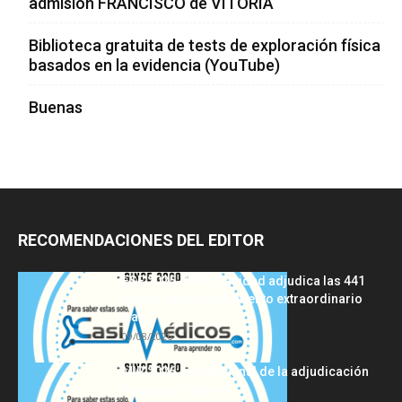
admisión FRANCISCO de VITORIA
Biblioteca gratuita de tests de exploración física
basados en la evidencia (YouTube)
Buenas
RECOMENDACIONES DEL EDITOR
FSE 2025-2026: Sanidad adjudica las 441
plazas del procedimiento extraordinario
tras...
09/08/2026
MIR 2026: análisis final de la adjudicación
de plazas y claves...