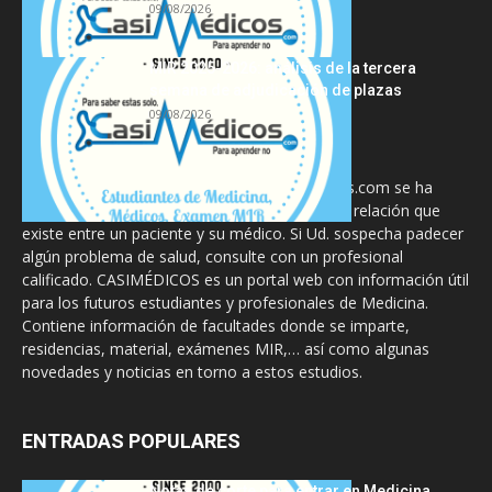
09/08/2026
MIR 2025-2026: análisis de la tercera
semana de adjudicación de plazas
09/08/2026
La información proporcionada en CasiMedicos.com se ha
diseñado para complementar, no substituir, la relación que
existe entre un paciente y su médico. Si Ud. sospecha padecer
algún problema de salud, consulte con un profesional
calificado. CASIMÉDICOS es un portal web con información útil
para los futuros estudiantes y profesionales de Medicina.
Contiene información de facultades donde se imparte,
residencias, material, exámenes MIR,… así como algunas
novedades y noticias en torno a estos estudios.
ENTRADAS POPULARES
Notas de corte para entrar en Medicina,