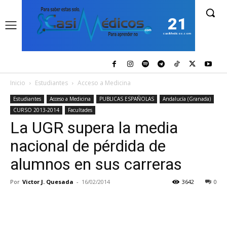
21
casiMedicos.com
Inicio
Estudiantes
Acceso a Medicina
Estudiantes
Acceso a Medicina
PUBLICAS ESPAÑOLAS
Andalucía (Granada)
CURSO 2013-2014
Facultades
La UGR supera la media
nacional de pérdida de
alumnos en sus carreras
Por
Victor J. Quesada
-
16/02/2014
3642
0