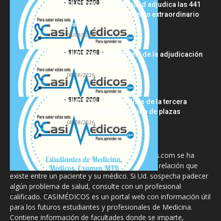
FSE 2025-2026: Sanidad adjudica las 441
plazas del procedimiento extraordinario
tras...
08/08/2026
MIR 2026: análisis final de la adjudicación
de plazas y claves...
08/08/2026
MIR 2025-2026: análisis de la tercera
semana de adjudicación de plazas
08/08/2026
La información proporcionada en CasiMedicos.com se ha
diseñado para complementar, no substituir, la relación que
existe entre un paciente y su médico. Si Ud. sospecha padecer
algún problema de salud, consulte con un profesional
calificado. CASIMÉDICOS es un portal web con información útil
para los futuros estudiantes y profesionales de Medicina.
Contiene información de facultades donde se imparte,