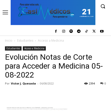
21
casiMedicos.com
Inicio
Estudiantes
Acceso a Medicina
Estudiantes
Acceso a Medicina
Evolución Notas de Corte
para Acceder a Medicina 05-
08-2022
Por
Victor J. Quesada
-
06/08/2022
2394
0