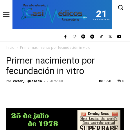
21
casiMedicos.com
Inicio
Primer nacimiento por fecundación in vitro
Primer nacimiento por
fecundación in vitro
Por
Victor J. Quesada
-
25/07/2000
1778
0