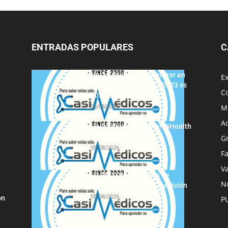
ENTRADAS POPULARES
C
Notas de corte para entrar en
E
Medicina, curso 2022/2023 vs
C
2021/2022
05/08/2026
M
A
Hackathon Innomakers4Health
2021
G
05/08/2026
F
Va
HARRISON Principios de
No
Medicina Interna, 19.ª edición
05/08/2026
ón
P