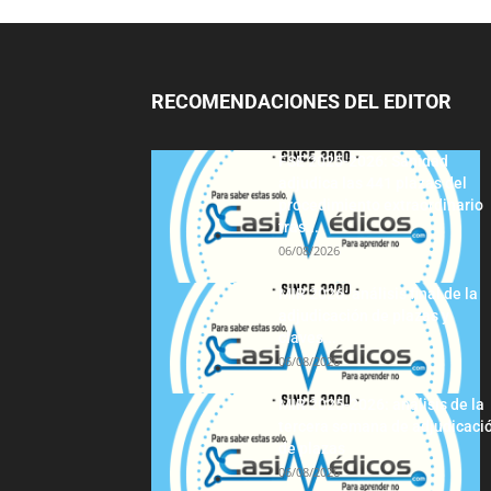
RECOMENDACIONES DEL EDITOR
FSE 2025-2026: Sanidad
adjudica las 441 plazas del
procedimiento extraordinario
tras...
06/08/2026
MIR 2026: análisis final de la
adjudicación de plazas y
claves...
06/08/2026
MIR 2025-2026: análisis de la
tercera semana de adjudicaci
de plazas
06/08/2026