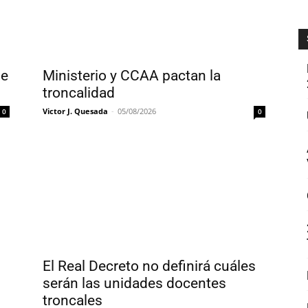
de
Ministerio y CCAA pactan la
troncalidad
Victor J. Quesada
-
05/08/2026
0
0
El Real Decreto no definirá cuáles
serán las unidades docentes
troncales