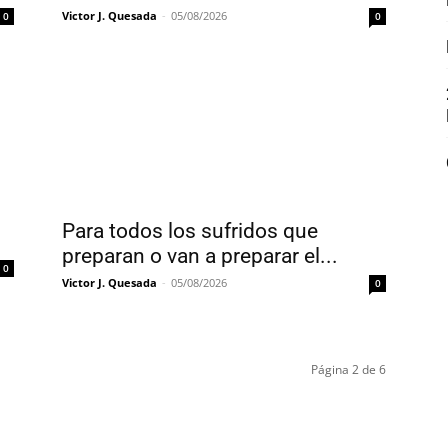
Victor J. Quesada
-
05/08/2026
0
0
Para todos los sufridos que
preparan o van a preparar el...
0
Victor J. Quesada
-
05/08/2026
0
Página 2 de 6