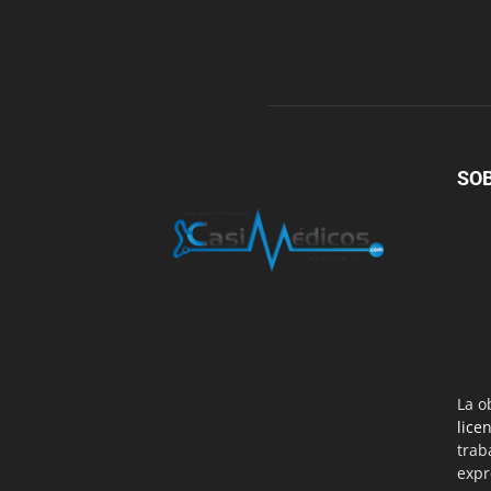
SO
La o
lice
trab
expr