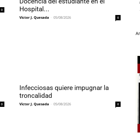
Docencia del estudiante en el
Hospital...
0
Victor J. Quesada
-
05/08/2026
0
A
Infecciosas quiere impugnar la
troncalidad
Victor J. Quesada
-
05/08/2026
0
0