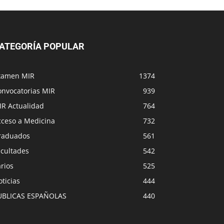
ATEGORÍA POPULAR
xamen MIR
1374
onvocatorias MIR
939
IR Actualidad
764
cceso a Medicina
732
raduados
561
acultades
542
rios
525
ticias
444
UBLICAS ESPAÑOLAS
440