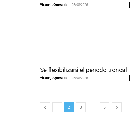
Victor J. Quesada
-
05/08/2026
Se flexibilizará el periodo troncal
Victor J. Quesada
-
05/08/2026
...
1
2
3
6