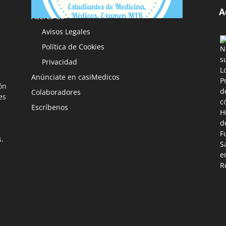
A
Acerca de
Avisos Legales
Política de Cookies
Privacidad
Anúnciate en casiMedicos
ón
Colaboradores
es
Escríbenos
s.