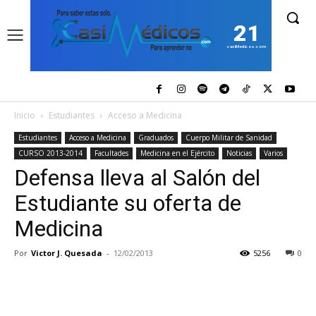
21
casiMedicos.com
Inicio
Estudiantes
Acceso a Medicina
Estudiantes
Acceso a Medicina
Graduados
Cuerpo Militar de Sanidad
CURSO 2013-2014
Facultades
Medicina en el Ejército
Noticias
Varios
Defensa lleva al Salón del
Estudiante su oferta de
Medicina
Por
Victor J. Quesada
-
12/02/2013
5256
0