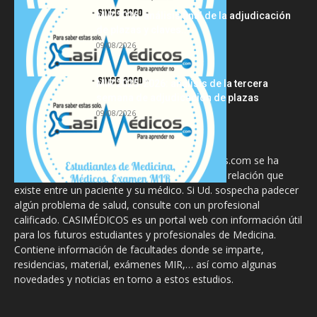
MIR 2026: análisis final de la adjudicación
de plazas y claves...
09/08/2026
MIR 2025-2026: análisis de la tercera
semana de adjudicación de plazas
09/08/2026
La información proporcionada en CasiMedicos.com se ha
diseñado para complementar, no substituir, la relación que
existe entre un paciente y su médico. Si Ud. sospecha padecer
algún problema de salud, consulte con un profesional
calificado. CASIMÉDICOS es un portal web con información útil
para los futuros estudiantes y profesionales de Medicina.
Contiene información de facultades donde se imparte,
residencias, material, exámenes MIR,… así como algunas
novedades y noticias en torno a estos estudios.